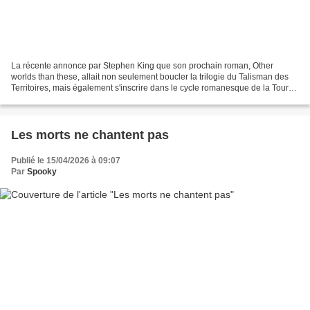
La récente annonce par Stephen King que son prochain roman, Other
worlds than these, allait non seulement boucler la trilogie du Talisman des
Territoires, mais également s'inscrire dans le cycle romanesque de la Tour
sombre m'a incité à me replonger dans...
Les morts ne chantent pas
Publié le 15/04/2026 à 09:07
Par
Spooky