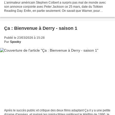
L’animateur américain Stephen Colbert a surpris pas mal de monde avec
son annonce conjointe avec Peter Jackson ce 25 mars, date du Tolkien
Reading Day. Enfin, en partie seulement. On savait que Warner, pour
conserver les droits d’adaptation du Seigneur...
Ça : Bienvenue à Derry - saison 1
Publié le 23/03/2026 à 15:28
Par
Spooky
Après le succès public et critique des deux films adaptant Ça il y a une petite
dizaine d'années, et malgré les irréductibles préférant le téléfilm de 1990, le