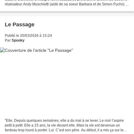
réalisateur Andy Muschietti (aidé de sa soeur Barbara et de Simon Fuchs) a
mis en chantier...
Le Passage
Publié le 20/03/2026 à 15:24
Par
Spooky
"Elle. Depuis quelques semaines, elle a du mal à se lever. Le noir l’aspire
petit à petit. Elle a 15 ans, la vie devant elle. Mais la vie est devenue un
fardeau trop lourd à porter. Lui. C’est son père. Au début, il a mis ça sur le