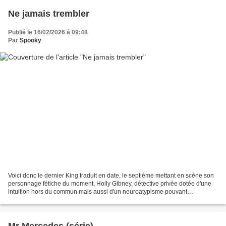
Ne jamais trembler
Publié le 16/02/2026 à 09:48
Par
Spooky
Voici donc le dernier King traduit en date, le septième mettant en scène son
personnage fétiche du moment, Holly Gibney, détective privée dotée d'une
intuition hors du commun mais aussi d'un neuroatypisme pouvant
l'handicaper dans les relations sociales....
Mr Mercedes (série)