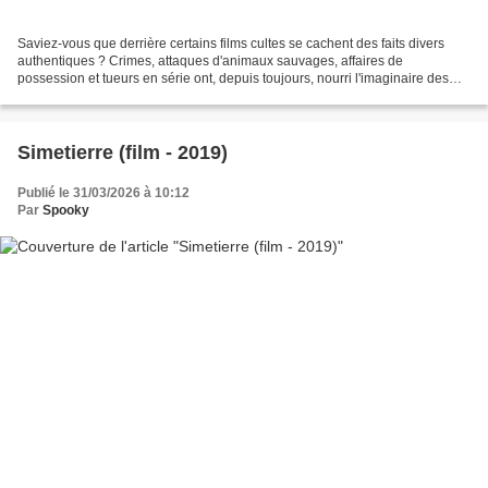
Saviez-vous que derrière certains films cultes se cachent des faits divers
authentiques ? Crimes, attaques d'animaux sauvages, affaires de
possession et tueurs en série ont, depuis toujours, nourri l'imaginaire des
plus grands réalisateurs. De Wolf Creek...
Simetierre (film - 2019)
Publié le 31/03/2026 à 10:12
Par
Spooky