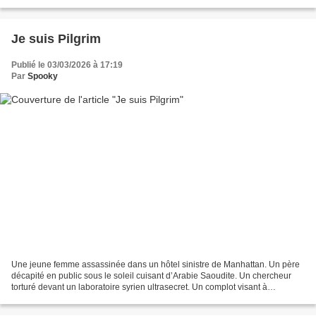
compte de l’adolescence....
Je suis Pilgrim
Publié le 03/03/2026 à 17:19
Par
Spooky
Une jeune femme assassinée dans un hôtel sinistre de Manhattan. Un père
décapité en public sous le soleil cuisant d’Arabie Saoudite. Un chercheur
torturé devant un laboratoire syrien ultrasecret. Un complot visant à
commettre un effroyable crime contre...