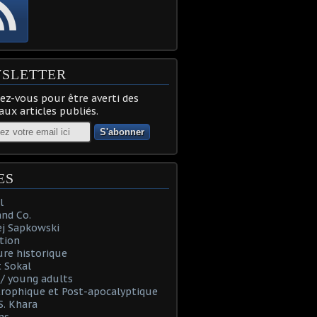
SLETTER
z-vous pour être averti des
ux articles publiés.
ES
l
and Co.
ej Sapkowski
tion
re historique
 Sokal
t / young adults
rophique et Post-apocalyptique
S. Khara