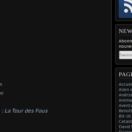
NEW
Abonne
nouvea
Email
PAG
en
Accuei
Alien 
mi
Andrz
Anima
Aventu
 : La Tour des Fous
Benoît
Bit-li
Catast
David 