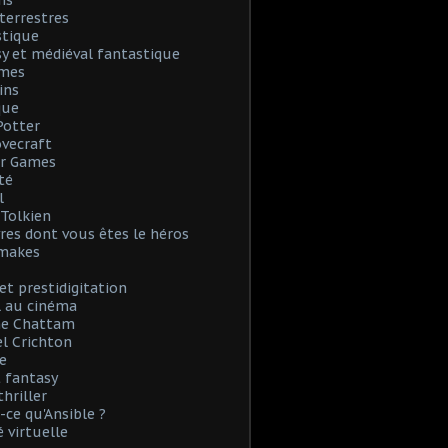
ns
terrestres
stique
y et médiéval fantastique
mes
ins
que
Potter
Lovecraft
r Games
té
l
. Tolkien
vres dont vous êtes le héros
emakes
et prestidigitation
l au cinéma
e Chattam
l Crichton
e
 fantasy
thriller
-ce qu'Ansible ?
é virtuelle