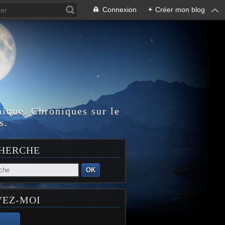
Connexion
+
Créer mon blog
nique. Chroniques sur le
s.
HERCHE
OK
VEZ-MOI