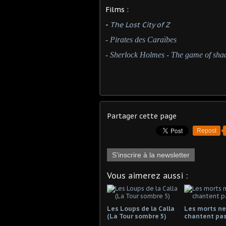
Films :
-
The Lost City of Z
- Pirates des Caraïbes
- Sherlock Holmes - The game of sh
Partager cette page
Repost
S'inscrire à la newsletter
Vous aimerez aussi :
Les Loups de la Calla
Les morts ne
(La Tour sombre 5)
chantent pa