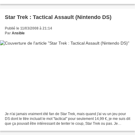
sont pas chers :...
Star Trek : Tactical Assault (Nintendo DS)
Publié le 11/03/2008 à 21:14
Par
Ansible
Je n'ai jamais vraiment été fan de Star Trek, mais quand j'ai vu un jeu pour
DS dont le titre incluait le mot "tactical" pour seulement 14,99 €, je me suis dit
que ça pouvait être intéressant de tenter le coup, Star Trek ou pas. Je
croyais alors qu'il...