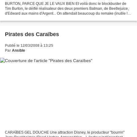
BURTON, PARCE QUE JE LE VAUX BIEN Et voilà donc le blockbuster de
Tim Burton, le déifié réalisateur des deux premiers Batman, de Beetlejuice,
d'Edward aux mains d'Argent... On attendait beaucoup du remake (inutile !
inutile !) du chef-d'œuvre de Franklin...
Pirates des Caraïbes
Publié le 12/03/2008 à 13:25
Par
Ansible
CARAÏBES GEL DOUCHE Une attraction Disney, le producteur "bourrin"