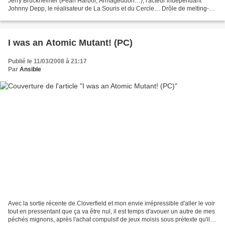
Jerry Bruckheimer (Pearl Harbor, Armageddon…), l'acteur indépendant
Johnny Depp, le réalisateur de La Souris et du Cercle… Drôle de melting-
pot que ce Pirates des Caraïbes - La Malédiction...
I was an Atomic Mutant! (PC)
Publié le 11/03/2008 à 21:17
Par
Ansible
Avec la sortie récente de Cloverfield et mon envie irrépressible d'aller le voir
tout en pressentant que ça va être nul, il est temps d'avouer un autre de mes
péchés mignons, après l'achat compulsif de jeux moisis sous prétexte qu'ils