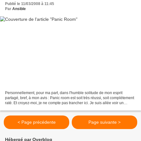
Publié le 11/03/2008 à 11:45
Par
Ansible
Personnellement, pour ma part, dans l'humble solitude de mon esprit
partagé, bref, à mon avis : Panic room est soit très réussi, soit complètement
raté. Et croyez-moi, je ne compte pas trancher ici. Je suis allée voir un
certain film : l'histoire d'une...
< Page précédente
Page suivante >
Hébergé par Overblog