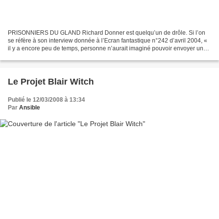
PRISONNIERS DU GLAND Richard Donner est quelqu’un de drôle. Si l’on
se réfère à son interview donnée à l’Ecran fantastique n°242 d’avril 2004, «
il y a encore peu de temps, personne n’aurait imaginé pouvoir envoyer un
fax ! Il n’est donc pas évident de...
Le Projet Blair Witch
Publié le 12/03/2008 à 13:34
Par
Ansible