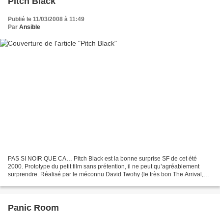
Pitch Black
Publié le 11/03/2008 à 11:49
Par
Ansible
PAS SI NOIR QUE CA… Pitch Black est la bonne surprise SF de cet été
2000. Prototype du petit film sans prétention, il ne peut qu’agréablement
surprendre. Réalisé par le méconnu David Twohy (le très bon The Arrival,
dont le sujet était l’invasion extra-terrestre),...
Panic Room