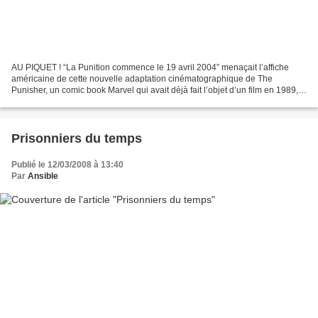
AU PIQUET ! “La Punition commence le 19 avril 2004” menaçait l’affiche
américaine de cette nouvelle adaptation cinématographique de The
Punisher, un comic book Marvel qui avait déjà fait l’objet d’un film en 1989,
avec Dolph Lundgren dans la peau du justicier...
Prisonniers du temps
Publié le 12/03/2008 à 13:40
Par
Ansible