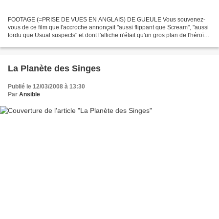
FOOTAGE (=PRISE DE VUES EN ANGLAIS) DE GUEULE Vous souvenez-
vous de ce film que l'accroche annonçait "aussi flippant que Scream", "aussi
tordu que Usual suspects" et dont l'affiche n'était qu'un gros plan de I'héroïne
écrasant une larme sur fond noir...
La Planète des Singes
Publié le 12/03/2008 à 13:30
Par
Ansible