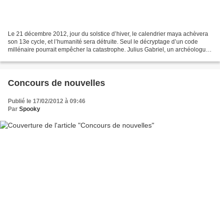
Le 21 décembre 2012, jour du solstice d’hiver, le calendrier maya achèvera
son 13e cycle, et l’humanité sera détruite. Seul le décryptage d’un code
millénaire pourrait empêcher la catastrophe. Julius Gabriel, un archéologue
renommé, a consacré sa vie...
Concours de nouvelles
Publié le 17/02/2012 à 09:46
Par
Spooky