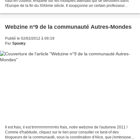
haut en couleur, enquête sur les multiples attentats qui se déroulent dans
l'Europe de la fin du XIXème siècle. Il soupçonne un certain professeur
Moriarty (Jared Harris, froid comme...
Webzine n°9 de la communauté Autres-Mondes
Publié le 02/02/2012 à 09:19
Par
Spooky
Il est frais, il est trrrrrrrrrrrrrrrrrrès frais, notre webzine de l'automne 2011 !
Comme d'habitude, cliquez sur le lien pour consulter ce best-of des
blogueurs de la communauté, sous la coordination d'Alice, que j'embrasse