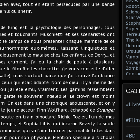
Rêves
tidien avec, tout en étant persécutés par une bande
Robot
fils du shérif.
Scienc
Star W
Steph
de King est la psychologie des personnages, tous
Super-
les et touchants. Muschietti et ses scénaristes ont
Terreu
The X-
nt le temps de nous présenter chaque membre de ce
Uchro
surnomment eux-mêmes, laissant l'inquiétude et
Ursula
idieusement le malaise chez les enfants de Derry... et
Vampi
ses crument, j'ai eu la chair de poule à plusieurs
Voyage
Zombi
 le film file les chocottes (je vous conseille d'aller
Conta
salle), mais surtout parce que j'ai trouvé l'ambiance
 celui qui était adapté. Nom de dieu, il y a même des
 où j'ai été ému, vraiment. Les gamins ressemblent
CAT
s gardé le souvenir indélébile. Le clown est moins
ilm. On est dans une chronique adolescente, et on y
#Livr
ai le jeune acteur Finn Wolfhard, échappé de
Stranger
le boute-en-train binoclard Richie Tozier, l'un de mes
#Film
emps, et Sophia Lillis, qui incarne Beverly, la seule
lumineuse, qui va faire tourner pas mal de têtes dans
#BD
ment pour son physique. Mention spéciale à Nicholas