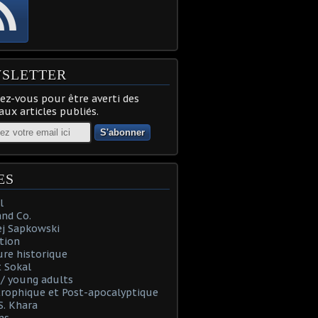
SLETTER
z-vous pour être averti des
ux articles publiés.
ES
l
and Co.
ej Sapkowski
tion
re historique
 Sokal
t / young adults
rophique et Post-apocalyptique
S. Khara