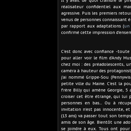
Il y avait de quoi craindre le p
réalisateur confidentiel aux m
agressive. Puis les premiers retour
venus de personnes connaissant 
par rapport aux adaptations (
un 
confirmé cette impression d'ensemb
C'est donc avec confiance -toute 
pour aller voir le film d'Andy Mu
chez moi : des préadolescents, u
caméra à hauteur des protagoniste
j'ai nommé Grippe-Sou (Pennywis
petite ville du Maine. C'est la p
frère Billy qui amène Georgie, 5 
croiser cet être étrange, qui lui
personnes en bas... Ou à récup
invitation n'est pas innocente, et
(13 ans) va passer tout son temps
amis de son âge. Bientôt une adol
se joindre à eux. Tous ont pour