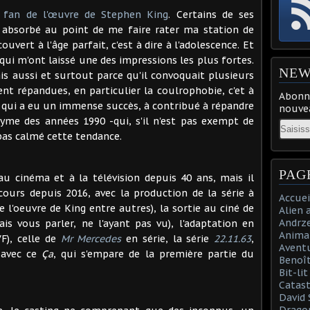
 fan de l'œuvre de Stephen King
. Certains de ses
 absorbé au point de me faire rater ma station de
ouvert à l'âge parfait, c'est à dire à l'adolescence. Et
qui m'ont laissé une des impressions les plus fortes.
NEW
ais aussi et surtout parce qu'il convoquait plusieurs
ent répandues, en particulier la coulrophobie, c'et à
Abonne
, qui a eu un immense succès, à contribué à répandre
nouvea
nyme des années 1990 -qui, s'il n'est pas exempt de
Email
 pas calmé cette tendance.
PAG
u cinéma et à la télévision depuis 40 ans, mais il
cours depuis 2016, avec la production de la série à
Accuei
e l'oeuvre de King entre autres), la sortie au ciné de
Alien 
Andrz
ais vous parler, ne l'ayant pas vu), l'adaptation en
Anima
F), celle de
Mr Mercedes
en série, la série
22.11.63
,
Aventu
 avec ce
Ça
, qui s'empare de la première partie du
Benoît
Bit-li
Catast
David 