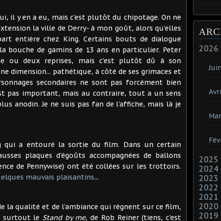
i, il y en a eu, mais c'est plutôt du chipotage. On ne
extension la ville de Derry- à mon goût, alors qu'elles
ARC
rt entière chez King. Certains bouts de dialogue
2026
a bouche de gamins de 13 ans en particulier. Peter
une ou deux reprises, mais c'est plutôt dû à son
Jui
ne dimension... pathétique, à côté de ses grimaces et
ersonnages secondaires ne sont pas forcément bien
Avri
est pas important, mais au contraire, tout a un sens
s anodin. Je ne suis pas fan de l'affiche, mais là je
Mar
Fév
qui a entouré la sortie du film. Dans un certain
fausses plaques d'égoûts accompagnées de ballons
2025
ence de Pennywise) ont été collées sur les trottoirs.
2024
uelques mauvais plaisantins
...
2023
2022
2021
2020
e la qualité et de l'ambiance qui règnent sur ce film,
2019
s surtout le
Stand by me
, de Rob Reiner (tiens, c'est