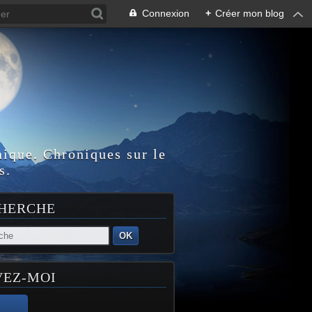
Connexion
+
Créer mon blog
nique. Chroniques sur le
s.
HERCHE
OK
VEZ-MOI