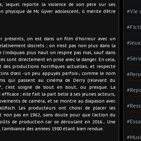
, lequel reporte la violence de son père sur ses
#Vie 
n physique de Mc Gyver adolescent, il mérite d'être
#Fict
ûr présents, on est dans un film d'horreur avec un
#Jeux
elativement discrets ; on n'est pas non plus dans la
l'indiquais plus haut on respire pas mal, sauf dans
#Séri
és sont directement en prise avec le danger. En cela,
es productions horrifiques actuelles, et respecte
es clins d'œil -un peu appuyés parfois-, comme le nom
#Pers
films qui passent au cinéma de Derry (relevant du
ef, c'est soigné de bout en bout, ou presque. La
#Repo
efficace ; elle fait la part belle à ses jeunes acteurs,
ouvements de caméra, et se montre au diapason avec
#Ress
lfisch. Les producteurs ont choisi de placer les
t non pas en 1962, sans doute pour que l'action du
#Essa
ûts de production car se déroulant en 2016... Une
, l'ambiance des années 1980 étant bien rendue.
#Mus