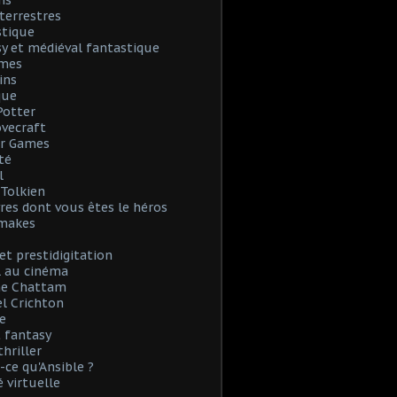
ns
terrestres
stique
y et médiéval fantastique
mes
ins
que
Potter
Lovecraft
r Games
té
l
. Tolkien
vres dont vous êtes le héros
emakes
et prestidigitation
l au cinéma
e Chattam
l Crichton
e
 fantasy
thriller
-ce qu'Ansible ?
é virtuelle