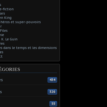
s
e-fiction
ars
en King
héros et super-pouvoirs
r
Files
nie
 K. Le Guin
res
s dans le temps et les dimensions
es
ct
ÉGORIES
es
434
s
326
55