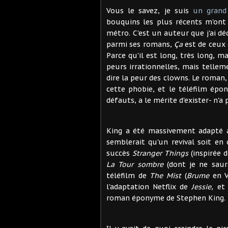
Vous le savez, je suis
un grand
bouquins les plus récents m'ont
métro. C'est un auteur que j'ai déc
parmi ses romans,
Ça
est de ceux 
Parce qu'il est long, très long, m
peurs irrationnelles, mais tellem
dire la peur des clowns. Le roman
cette phobie, et le téléfilm épo
défauts, a le mérite d'exister- n'a
King a été massivement adapté a
semblerait qu'un revival soit en 
succès
Stranger Things
(inspirée d
La Tour sombre
(dont je ne saur
téléfilm de
The Mist
(
Brume
en V
l'adaptation Netflix de
Jessie
, et
roman éponyme de Stephen King.