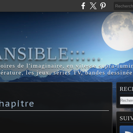
:ANSIBLE:::...
toires de l'imaginaire, en vitesse supra-lumi
térature, les jeux, séries TV, bandes dessinée
REC
hapitre
SUI