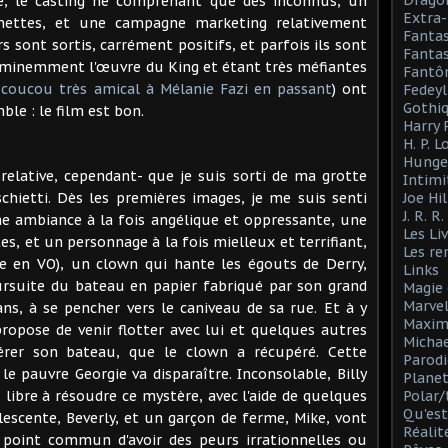
Drago
ire, le casting ne comprenant que des inconnus, un
Extra-
anettes, et une campagne marketing relativement
Fanta
s sont sortis, carrément positifs, et parfois ils sont
Fantas
éminemment l'œuvre du King et étant très méfiantes
Fantô
coucou très amical à Mélanie Fazi en passant
) ont
Fedeyl
Gothi
le : le film est bon.
Harry 
H. P. 
Hunge
relative, cependant- que je suis sorti de ma grotte
Intimi
schietti. Dès les premières images, je me suis senti
Joe Hil
J. R. R
ne ambiance à la fois angélique et oppressante, une
Les Li
s, et un personnage à la fois mielleux et terrifiant,
Les r
e en VO), un clown qui hante les égouts de Derry,
Links
oursuite du bateau en papier fabriqué par son grand
Magie 
Marve
ans, à se pencher vers le caniveau de sa rue. Et à y
Maxim
 propose de venir flotter avec lui et quelques autres
Michae
érer son bateau, que le clown a récupéré. Cette
Parodi
 le pauvre Georgie va disparaître. Inconsolable, Billy
Planet
 libre à résoudre ce mystère, avec l'aide de quelques
Polar/
Qu'est
escente, Beverly, et un garçon de ferme, Mike, vont
Réalit
 point commun d'avoir des peurs irrationnelles ou