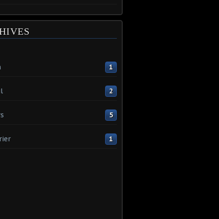
HIVES
n
1
l
2
s
5
rier
1