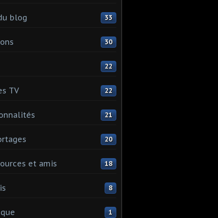
du blog
33
ions
30
22
es TV
22
onnalités
21
rtages
20
ources et amis
18
is
8
ique
1