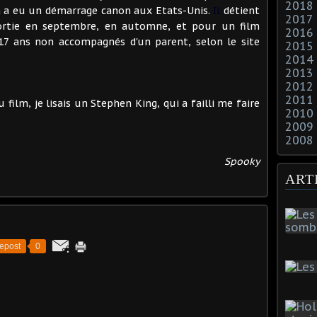
2018
lm a eu un démarrage canon aux Etats-Unis.
Il
détient
2017
ortie en septembre, en automne, et pour un film
2016
 17 ans non accompagnés d'un parent, selon le site
2015
2014
2013
2012
2011
film, je lisais un Stephen King, qui a failli me faire
2010
2009
2008
Spooky
ART
epost
0