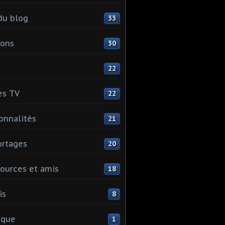
du blog
33
ions
30
22
es TV
22
onnalités
21
rtages
20
ources et amis
18
is
8
ique
1