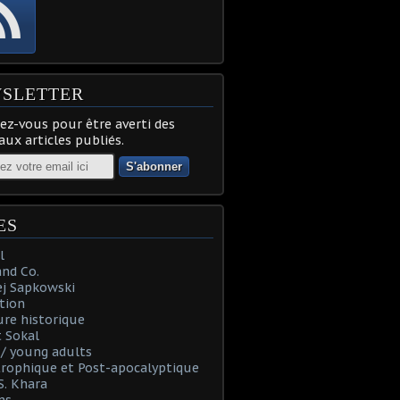
SLETTER
z-vous pour être averti des
ux articles publiés.
ES
l
and Co.
ej Sapkowski
tion
re historique
 Sokal
t / young adults
rophique et Post-apocalyptique
S. Khara