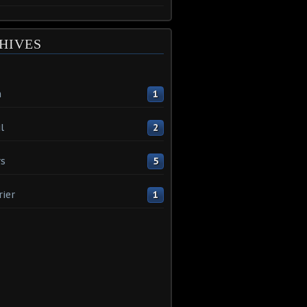
HIVES
n
1
l
2
s
5
rier
1