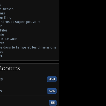
s
e-fiction
ars
en King
héros et super-pouvoirs
r
Files
nie
 K. Le Guin
res
s dans le temps et les dimensions
es
ct
ÉGORIES
es
434
s
326
55