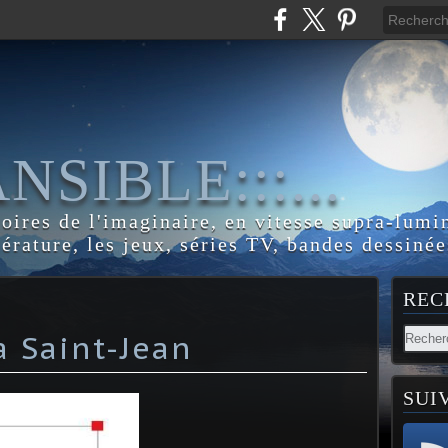
:ANSIBLE:::...
toires de l'imaginaire, en vitesse supra-lumi
térature, les jeux, séries TV, bandes dessinée
REC
a Saint-Jean
SUI