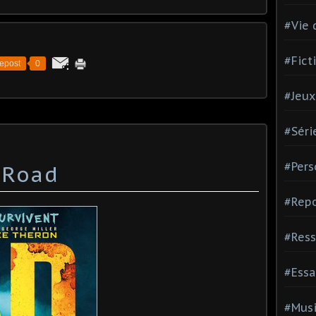
#Vie 
#Fict
epost
0
#Jeux
#Séri
#Pers
 Road
#Repo
#Ress
#Essa
#Mus