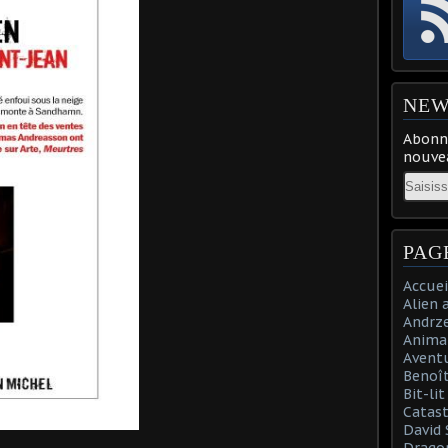
NEW
Abonne
nouvea
Email
PAG
Accuei
Alien 
Andrz
Anima
Aventu
Benoît
Bit-li
Catast
David 