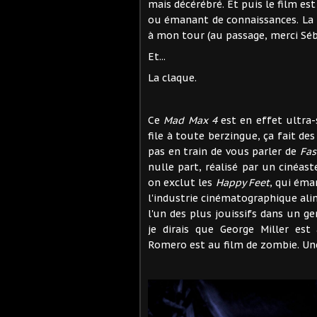
mais décérébré. Et puis le film est
ou émanant de connaissances. La rum
à mon tour (au passage, merci Séb
Et...
La claque.
Ce
Mad Max 4
est en effet ultra-
file à toute berzingue, ça fait de
pas en train de vous parler de
Fas
nulle part, réalisé par un cinéas
on exclut les
Happy Feet
, qui éma
l'industrie cinématographique ali
l'un des plus jouissifs dans un ge
je dirais que George Miller es
Romero est au film de zombie. Une