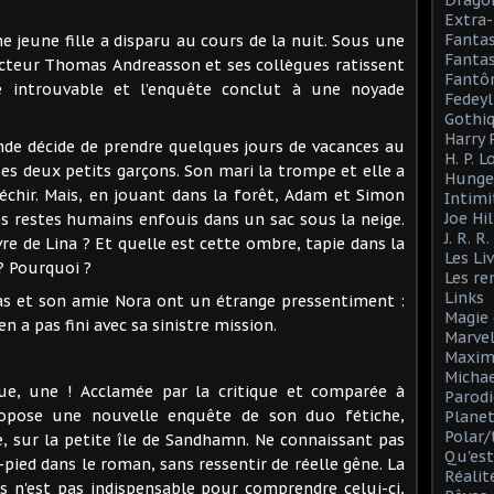
Drago
Extra-
Fanta
 jeune fille a disparu au cours de la nuit. Sous une
Fantas
ecteur Thomas Andreasson et ses collègues ratissent
Fantô
te introuvable et l’enquête conclut à une noyade
Fedeyl
Gothi
Harry 
nde décide de prendre quelques jours de vacances au
H. P. 
es deux petits garçons. Son mari la trompe et elle a
Hunge
léchir. Mais, en jouant dans la forêt, Adam et Simon
Intimi
Joe Hil
s restes humains enfouis dans un sac sous la neige.
J. R. R
vre de Lina ? Et quelle est cette ombre, tapie dans la
Les Li
? Pourquoi ?
Les r
Links
as et son amie Nora ont un étrange pressentiment :
Magie 
en a pas fini avec sa sinistre mission.
Marve
Maxim
Michae
ue, une ! Acclamée par la critique et comparée à
Parodi
ropose une nouvelle enquête de son duo fétiche,
Planet
Polar/
 sur la petite île de Sandhamn. Ne connaissant pas
Qu'est
n-pied dans le roman, sans ressentir de réelle gêne. La
Réalit
 n'est pas indispensable pour comprendre celui-ci,