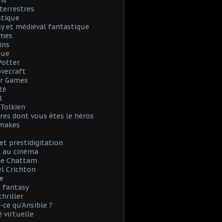
ns
terrestres
stique
y et médiéval fantastique
mes
ins
que
Potter
Lovecraft
r Games
té
l
. Tolkien
vres dont vous êtes le héros
emakes
et prestidigitation
l au cinéma
e Chattam
l Crichton
e
 fantasy
thriller
-ce qu'Ansible ?
é virtuelle