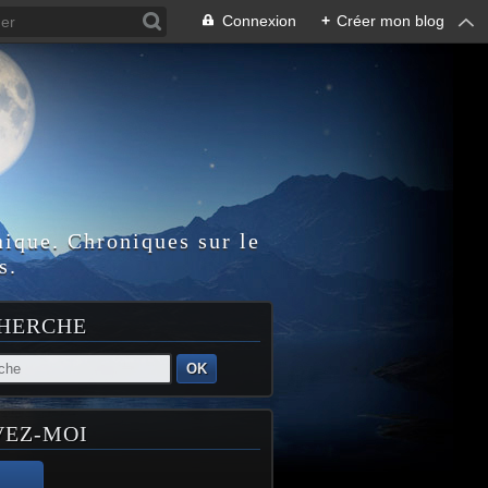
Connexion
+
Créer mon blog
nique. Chroniques sur le
s.
HERCHE
OK
VEZ-MOI