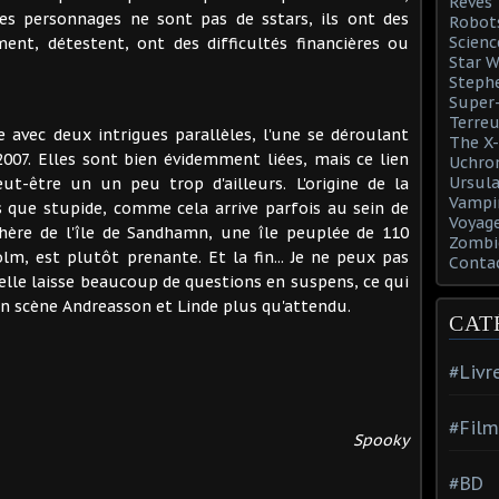
Rêves
Ses personnages ne sont pas de sstars, ils ont des
Robot
Scienc
nt, détestent, ont des difficultés financières ou
Star W
Steph
Super-
Terreu
e avec deux intrigues parallèles, l'une se déroulant
The X-
2007. Elles sont bien évidemment liées, mais ce lien
Uchro
Ursula
ut-être un un peu trop d'ailleurs. L'origine de la
Vampi
s que stupide, comme cela arrive parfois au sein de
Voyage
hère de l'île de Sandhamn, une île peuplée de 110
Zombi
m, est plutôt prenante. Et la fin... Je ne peux pas
Conta
s elle laisse beaucoup de questions en suspens, ce qui
n scène Andreasson et Linde plus qu'attendu.
CAT
#Livr
#Film
Spooky
#BD