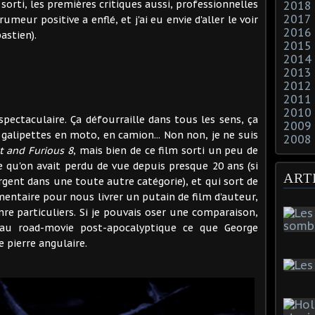
 sorti, les premières critiques aussi, professionnelles
2018
2017
eur positive a enflé, et j'ai eu envie d'aller le voir
2016
astien).
2015
2014
2013
2012
2011
2010
spectaculaire. Ça défourraille dans tous les sens, ça
2009
s galipettes en moto, en camion... Non non, je ne suis
2008
t and Furious 8
, mais bien de ce film sorti un peu de
te qu'on avait perdu de vue depuis presque 20 ans (si
ART
rgent dans une toute autre catégorie), et qui sort de
mentaire pour nous livrer un putain de film d'auteur,
nre particuliers. Si je pouvais oser une comparaison,
t au road-movie post-apocalyptique ce que George
 pierre angulaire.