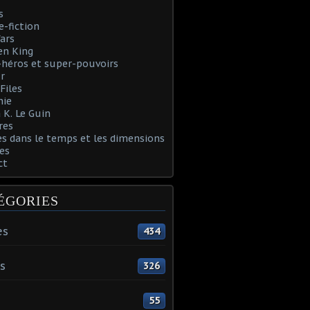
s
e-fiction
ars
en King
héros et super-pouvoirs
r
Files
nie
 K. Le Guin
res
s dans le temps et les dimensions
es
ct
ÉGORIES
es
434
s
326
55