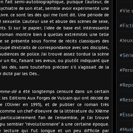
en fait semi-autobiographique, puisque l'auteur, de
sychiatre de son état, semble avoir expérimenté une
#Vie 
livre. ce sont les dés qui me l'ont dit. Une période de
é sexuelle. L'auteur use et abuse des scènes de sexe,
#Fict
ts. Si sur le papier, l'idée de base est intéressante
e roman montre bien à quelles extrémités une telle
#Jeux
re se présente sous forme de récits classiques des
pé d'extraits de correspondance avec ses disciples,
diences de police. J'ai trouvé assez tordue la scène
#Séri
r un flic, faisant ses aveux, ou plutôt indiquant que
les dés, sans toutefois préciser s'il s'agissait de la
#Pers
dicté par les Dés...
#Repo
omme-dé
a été longtemps censuré dans un certain
 les Editions Aux Forges de Vulcain qui ont décidé de
#Ress
de l'Olivier en 1995), et de publier ce roman très
ns comme un chef-d'oeuvre de la littérature du XXème
#Essa
particulièrement fan de l'ensemble, je l'ai trouvé
 pu sembler "révolutionnaire" à une certaine époque.
#Mus
e lecture qui fut longue et un peu difficile par