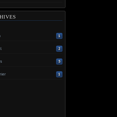
HIVES
n
1
l
2
s
5
rier
1