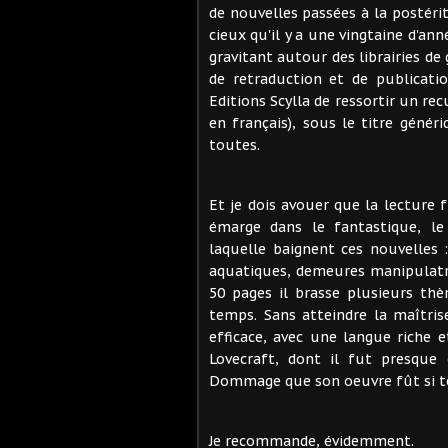
de nouvelles passées à la postéri
cieux qu'il y a une vingtaine d'an
gravitant autour des librairies de 
de retraduction et de publicati
Editions Scylla de ressortir un rec
en français), sous le titre génér
toutes.
Et je dois avouer que la lecture 
émarge dans le fantastique, le 
laquelle baignent ces nouvelles 
aquatiques, demeures manipulatri
50 pages il brasse plusieurs thè
temps. Sans atteindre la maîtris
efficace, avec une langue riche e
Lovecraft, dont il fut presque 
Dommage que son oeuvre fût si té
Je recommande, évidemment.