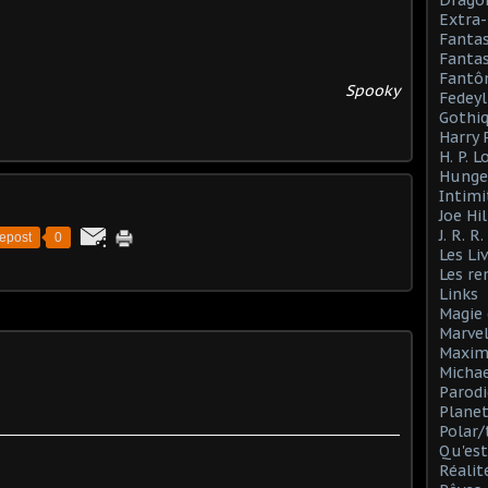
Drago
Extra-
Fanta
Fantas
Fantô
Spooky
Fedeyl
Gothi
Harry 
H. P. 
Hunge
Intimi
Joe Hil
J. R. R
epost
0
Les Li
Les r
Links
Magie 
Marve
Maxim
Michae
Parodi
Planet
Polar/
Qu'est
Réalit