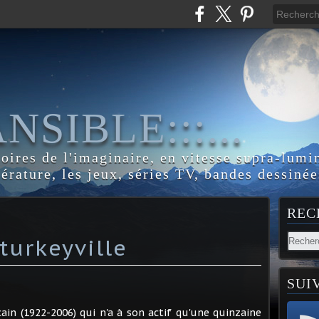
:ANSIBLE:::...
toires de l'imaginaire, en vitesse supra-lumi
térature, les jeux, séries TV, bandes dessinée
REC
turkeyville
SUI
in (1922-2006) qui n'a à son actif qu'une quinzaine