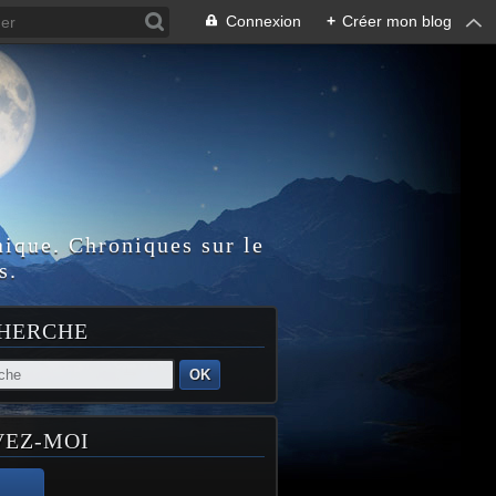
Connexion
+
Créer mon blog
nique. Chroniques sur le
s.
HERCHE
OK
VEZ-MOI