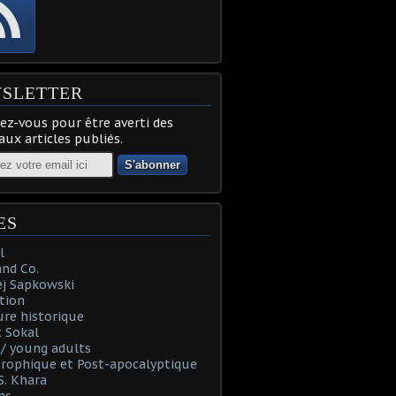
SLETTER
z-vous pour être averti des
ux articles publiés.
ES
l
and Co.
ej Sapkowski
tion
re historique
 Sokal
t / young adults
rophique et Post-apocalyptique
S. Khara