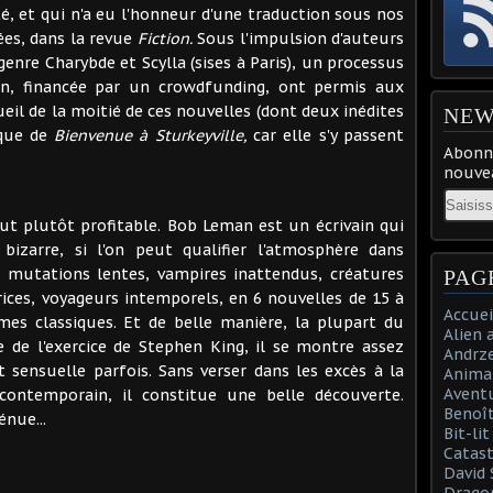
té, et qui n'a eu l'honneur d'une traduction sous nos
nées, dans la revue
Fiction.
Sous l'impulsion d'auteurs
genre Charybde et Scylla (sises à Paris), un processus
on, financée par un crowdfunding, ont permis aux
ueil de la moitié de ces nouvelles (dont deux inédites
NEW
ique de
Bienvenue à Sturkeyville,
car elle s'y passent
Abonne
nouvea
Email
fut plutôt profitable. Bob Leman est un écrivain qui
bizarre, si l'on peut qualifier l'atmosphère dans
: mutations lentes, vampires inattendus, créatures
PAG
ces, voyageurs intemporels, en 6 nouvelles de 15 à
Accuei
mes classiques. Et de belle manière, la plupart du
Alien 
e de l'exercice de Stephen King, il se montre assez
Andrz
t sensuelle parfois. Sans verser dans les excès à la
Anima
Aventu
contemporain, il constitue une belle découverte.
Benoît
nue...
Bit-li
Catast
David 