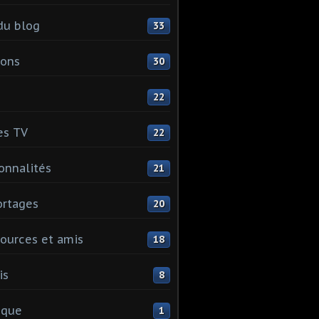
du blog
33
ions
30
22
es TV
22
onnalités
21
rtages
20
ources et amis
18
is
8
ique
1