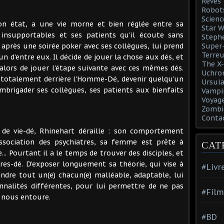
Rêves
Robot
Scienc
on état, a une vie morne et bien réglée entre sa
Star W
nsupportables et ses patients qu'il écoute sans
Steph
, après une soirée poker avec ses collègues, lui prend
Super-
Terreu
'un d'entre eux. Il décide de jouer la chose aux dés, et
The X-
e alors de jouer l'étape suivante avec ces mêmes dés.
Uchro
cer totalement derrière l'Homme-Dé, devenir quelqu'un
Ursula
mbrigader ses collègues, ses patients aux bienfaits
Vampi
Voyage
Zombi
Conta
de vie-dé, Rhinehart déraille : son comportement
'association des psychiatres, sa femme est prête à
CAT
... Pourtant il a le temps de trouver des disciples, et
res-dé. D'exposer longuement sa théorie, qui vise à
#Livr
endre tout un(e) chacun(e) malléable, adaptable, lui
onnalités différentes, pour lui permettre de ne pas
#Film
i nous entoure.
#BD