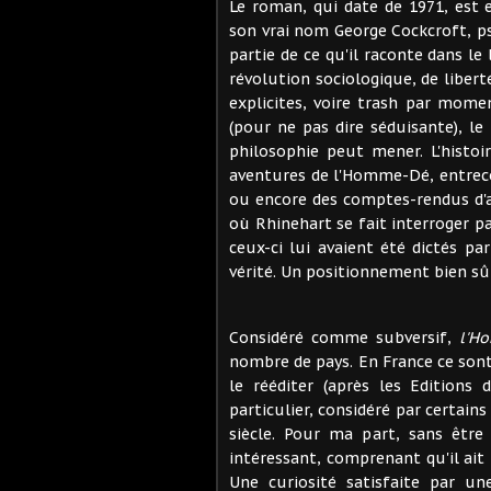
Le roman, qui date de 1971, est 
son vrai nom George Cockcroft, p
partie de ce qu'il raconte dans le 
révolution sociologique, de libert
explicites, voire trash par momen
(pour ne pas dire séduisante), l
philosophie peut mener. L'histoi
aventures de l'Homme-Dé, entrecou
ou encore des comptes-rendus d'au
où Rhinehart se fait interroger pa
ceux-ci lui avaient été dictés par 
vérité. Un positionnement bien sûr 
Considéré comme subversif,
l'H
nombre de pays. En France ce sont
le rééditer (après les Editions 
particulier, considéré par certai
siècle. Pour ma part, sans être 
intéressant, comprenant qu'il ait
Une curiosité satisfaite par un