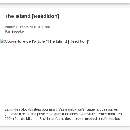
Toisième Reich, ne voulait pas...
The Island [Réédition]
Publié le 15/06/2010 à 11:00
Par
Spooky
La fin des blockbusters bourrins ? Vaste débat qu'engage la question en
guise de titre. Je me pose cette question après avoir vu le dernier (ndlr : en
2004) film de Michael Bay, le cinéaste des grosses productions épileptiques
souvent vides de sens (Bad...