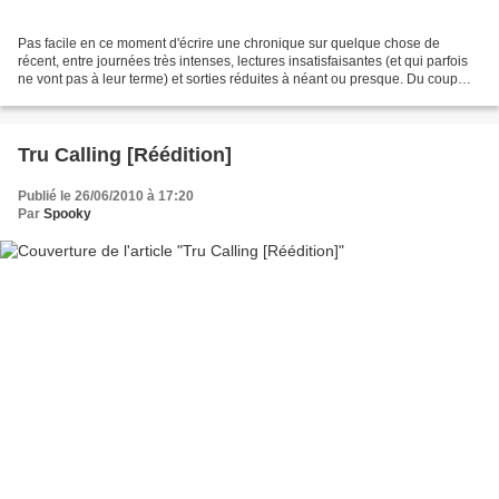
Pas facile en ce moment d'écrire une chronique sur quelque chose de
récent, entre journées très intenses, lectures insatisfaisantes (et qui parfois
ne vont pas à leur terme) et sorties réduites à néant ou presque. Du coup
comme vous l'avez vu, je réédite...
Tru Calling [Réédition]
Publié le 26/06/2010 à 17:20
Par
Spooky