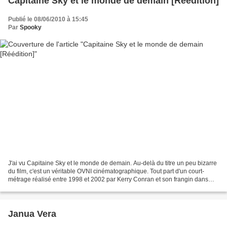
Capitaine Sky et le monde de demain [Réédition]
Publié le 08/06/2010 à 15:45
Par
Spooky
J'ai vu Capitaine Sky et le monde de demain. Au-delà du titre un peu bizarre
du film, c'est un véritable OVNI cinématographique. Tout part d'un court-
métrage réalisé entre 1998 et 2002 par Kerry Conran et son frangin dans
leur garage, ou presque. Kerry...
Janua Vera