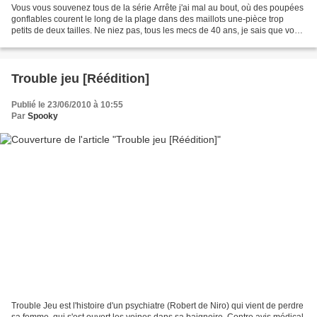
Vous vous souvenez tous de la série Arrête j'ai mal au bout, où des poupées
gonflables courent le long de la plage dans des maillots une-pièce trop
petits de deux tailles. Ne niez pas, tous les mecs de 40 ans, je sais que vous
avez tous regardé. Eh bien...
Trouble jeu [Réédition]
Publié le 23/06/2010 à 10:55
Par
Spooky
Trouble Jeu est l'histoire d'un psychiatre (Robert de Niro) qui vient de perdre
sa femme, qui s'est ouvert les veines dans sa baignoire. Contre avis médical,