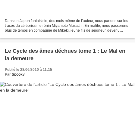
Dans un Japon fantaisiste, des mots même de l’auteur, nous partons sur les
traces du célébrissime rônin Miyamoto Musachi. En réalité, nous passerons
plus de temps en compagnie de Mikeki, jeune fils de seigneur, devenu
apprenti de Musachi suite au passage...
Le Cycle des âmes déchues tome 1 : Le Mal en
la demeure
Publié le 28/06/2010 à 11:15
Par
Spooky