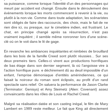
sa puissance, comme lorsque l'identité d'un des personnages qui
meurt par accident est changé. Ensuite dans le déroulement des
évènements lorsque les morts commencent à revenir à la vie, ou
plutôt à la non-vie. Comme dans toute adaptation, les scénaristes
sont obligés de faire des raccourcis, des choix, mais le fait de ne
rien dire ici, ou presque, sur le cimetière indien, est frustrant. Le
chat, en principe changé après sa résurrection, n'est pas
vraiment inquitént ; il semble même ronronner lors d'une scène-
clé où on le voit dans le lit de gage.
En revanche les ambiances inquiétantes et nimbées de brouillard
dans les bois de la famille Creed sont plutôt réussies... Sur ses
deux premeirs tiers. Celles-ci virent aux productions horrifiques
de bas étage dans son dernier segment, là où l'angoisse vire à
l'action horrifique pure. e déchirement dû au deuil impossible d'un
enfant, l'emprise démoniaque d'entités amérindiennes, ce qui
faisait la noirceur du roman sont éclipsés, au profit d'un rand
spectacle sans relief. On saluera la performance de Jason Clarke
(Terminator: Genisys) et Amy Steimetz (Alien: Covenant) assez
convaincants dans les rôles de Louis et Rachel Creed.
Malgré sa réalisation datée et son casting inégal, le film de Mary
Lambert en 1989 reste meilleur. Le fait que King ait directement