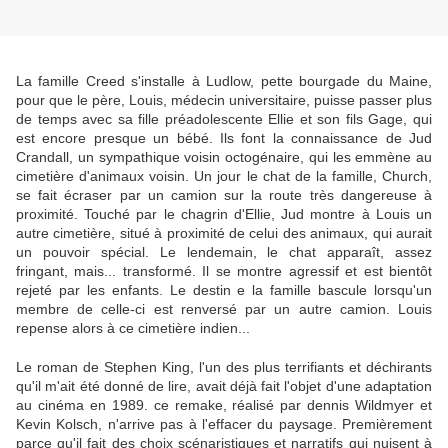
La famille Creed s'installe à Ludlow, pette bourgade du Maine,
pour que le père, Louis, médecin universitaire, puisse passer plus
de temps avec sa fille préadolescente Ellie et son fils Gage, qui
est encore presque un bébé. Ils font la connaissance de Jud
Crandall, un sympathique voisin octogénaire, qui les emmène au
cimetière d'animaux voisin. Un jour le chat de la famille, Church,
se fait écraser par un camion sur la route très dangereuse à
proximité. Touché par le chagrin d'Ellie, Jud montre à Louis un
autre cimetière, situé à proximité de celui des animaux, qui aurait
un pouvoir spécial. Le lendemain, le chat apparaît, assez
fringant, mais... transformé. Il se montre agressif et est bientôt
rejeté par les enfants. Le destin e la famille bascule lorsqu'un
membre de celle-ci est renversé par un autre camion. Louis
repense alors à ce cimetière indien...
Le roman de Stephen King, l'un des plus terrifiants et déchirants
qu'il m'ait été donné de lire, avait déjà fait l'objet d'une adaptation
au cinéma en 1989. ce remake, réalisé par dennis Wildmyer et
Kevin Kolsch, n'arrive pas à l'effacer du paysage. Premièrement
parce qu'il fait des choix scénaristiques et narratifs qui nuisent à