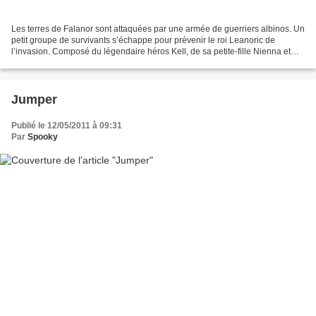
Les terres de Falanor sont attaquées par une armée de guerriers albinos. Un
petit groupe de survivants s’échappe pour prévenir le roi Leanoric de
l’invasion. Composé du légendaire héros Kell, de sa petite-fille Nienna et
son amie Katrina, ainsi que de...
Jumper
Publié le 12/05/2011 à 09:31
Par
Spooky