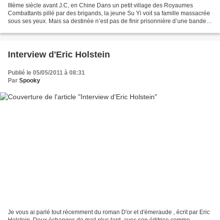
IIIème siècle avant J.C, en Chine Dans un petit village des Royaumes
Combattants pillé par des brigands, la jeune Su Yi voit sa famille massacrée
sous ses yeux. Mais sa destinée n’est pas de finir prisonnière d’une bande
de ruffians, car elle est porteuse...
Interview d'Eric Holstein
Publié le 05/05/2011 à 08:31
Par
Spooky
Je vous ai parlé tout récemment du roman D'or et d'émeraude , écrit par Eric
Holstein. Deux échanges de mail plus tard, avec son éditrice comme