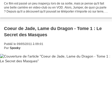
Ce film est passé un peu inaperçu lors de sa sortie, mais je pense qu'il fait
une belle carrière en video-club ou en VOD. Alors, Jumper, de quoi ça parle
? Depuis qu'il a découvert qu'il pouvait se téléporter n'importe où sur terre, le
monde n'a plus...
Coeur de Jade, Lame du Dragon - Tome 1 : Le
Secret des Masques
Publié le 09/05/2011 à 09:01
Par
Spooky