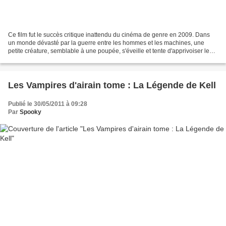
Ce film fut le succès critique inattendu du cinéma de genre en 2009. Dans
un monde dévasté par la guerre entre les hommes et les machines, une
petite créature, semblable à une poupée, s'éveille et tente d'apprivoiser le
monde hostile qui l'entoure. Il...
Les Vampires d'airain tome : La Légende de Kell
Publié le 30/05/2011 à 09:28
Par
Spooky