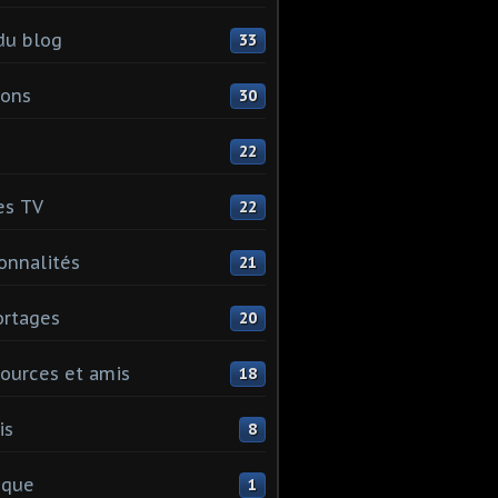
du blog
33
ions
30
22
es TV
22
onnalités
21
rtages
20
ources et amis
18
is
8
ique
1