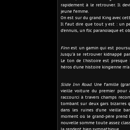
rapidement à le retrouver. Il dev
jeune femme.
On est sur du grand King avec cette
Il faut dire que tout y est : un 
d'ennuis, un flic paranoïaque et o
Finn
est un gamin qui est poursui
Jusqu'à se retrouver kidnappé pa
Le ton de l'histoire est presqu
héros d'une histoire kingienne m'a
Slide Inn Road
. Une famille (gra
vieille voiture du premier pour
raccourci à travers champs reco
tombant sur deux gars bizarres 
dans les ruines d'une vieille b
moment où le grand-père prend l
nouvelle somme toute assez classi
la rendent bien sympathique.