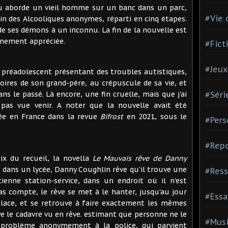
 aborde un vieil homme sur un banc dans un parc,
#Vie 
ein des Alcooliques anonymes, réparti en cinq étapes.
de ses démons à un inconnu. La fin de la nouvelle est
ennement appréciée.
#Fict
#Jeux
 préadolescent présentant des troubles autistiques,
oires de son grand-père, au crépuscule de sa vie, et
ns le passé. Là encore, une fin cruelle, mais que j'ai
#Séri
pas vue venir. A noter que la nouvelle avait été
ée en France dans la revue
Bifrost
en 2021, sous le
#Pers
#Repo
ix du recueil, la novella
Le Mauvais rêve de Danny
dans un lycée, Danny Coughlin rêve qu'il trouve une
#Ress
nne station-service, dans un endroit où il n'est
pas compte, le rêve se met à le hanter, jusqu'au jour
#Essa
 place, et se retrouve à faire exactement les mêmes
ve le cadavre vu en rêve. estimant que personne ne le
#Mus
 le problème anonymement à la police, qui parvient