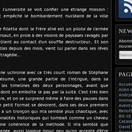
 l'université se voit confier une étrange mission :
nt empêché le bombardement nucléaire de la ville
 fillette dont le frère aîné est un pilote de l'armée
NEW
sursaut, en proie à des visions de paysaaes ravagés par
Abonne
ûlent au contact d'un souffle destructeur... Et son
nouvea
lles depuis des mois, vient lui parler dans ses rêves
Email
tragédie...
ne uchronie avec ce très court roman de Stéphane
PAG
ésumé, une grande partie de l'intrigue, dans sa
Accuei
e les timelines des deux personnages, avant que
Alien 
 dont on emboîte le pas par la suite. C'est très bien
Andrz
toire, et on se surprend même à faire des pauses dans
Anima
en petit format se dévorent, dans ses deux premiers
Aventu
Benoît
l y a un tronçon qui m'a semblé plus chaotique, avec
Bit-li
sonnalités historiques qui tombait comme un cheveu
Catast
aine cohérence de la méthode. Il m'a semblé que
David 
menée, aussi logique (pour peu qu'on accepte d'être