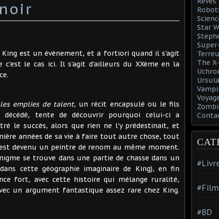
Rêves
noir
Robot
Scienc
Star W
Steph
Super-
ing est un évènement, et a fortiori quand il s'agit
Terreu
The X-
c'est le cas ici. Il s'agit d'ailleurs du XXème en la
Uchro
ce.
Ursula
Vampi
Voyage
les emplies de talent
, un récit encapsulé où le fils
Zombi
s décédé, tente de découvrir pourquoi celui-ci a
Conta
é le succès, alors que rien ne l'y prédestinait, et
mière années de sa vie à faire tout autre chose, tout
CAT
i est devenu un peintre de renom au même moment.
'énigme se trouve dans une partie de chasse dans un
#Livr
dans cette géographie imaginaire de King), en fin
nce fort, avec cette histoire qui mélange ruralité,
#Film
 avec un argument fantastique assez rare chez King.
#BD