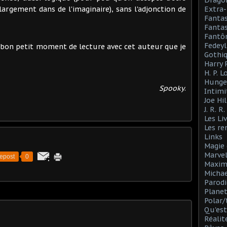
Drago
argement dans de l'imaginaire), sans l'adjonction de
Extra-
Fanta
Fantas
Fantô
Fedeyl
n bon petit moment de lecture avec cet auteur que je
Gothi
Harry 
H. P. 
Hunge
Spooky
.
Intimi
Joe Hil
J. R. R
Les Li
Les r
Links
Magie 
Marve
epost
0
Maxim
Michae
Parodi
Planet
Polar/
Qu'est
Réalit