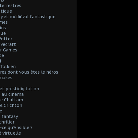
ns
terrestres
stique
y et médiéval fantastique
mes
ins
que
Potter
Lovecraft
r Games
té
l
. Tolkien
vres dont vous êtes le héros
emakes
et prestidigitation
l au cinéma
e Chattam
l Crichton
e
 fantasy
thriller
-ce qu'Ansible ?
é virtuelle