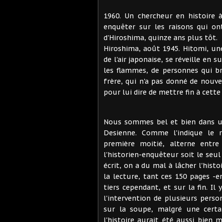
1960. Un chercheur en histoire à
enquêter sur les raisons qui o
d'Hiroshima, quinze ans plus tôt.
Hiroshima, août 1945. Hitomi, une
de l'air japonaise, se réveille en 
les flammes, de personnes qui br
frère, qui n'a pas donné de nouve
pour lui dire de mettre fin à cette 
Nous sommes bel et bien dans u
Desienne. Comme l'indique le r
première moitié, alterne entr
l'historien-enquêteur soit le seul
écrit, on a du mal à lâcher l'his
la lecture, tant ces 150 pages -
tiers cependant, et sur la fin. I
l'intervention de plusieurs per
sur la soupe, malgré une cert
l'histoire aurait été aussi bien 