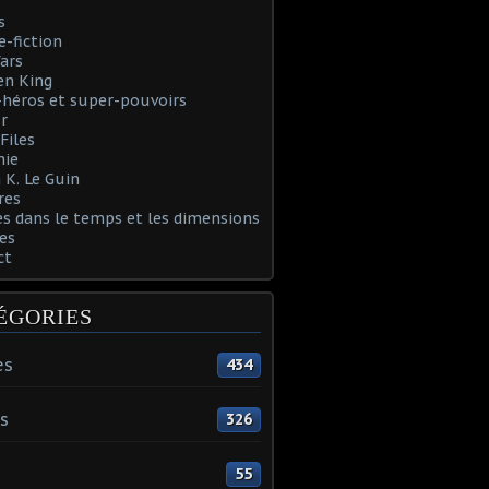
s
e-fiction
ars
en King
héros et super-pouvoirs
r
Files
nie
 K. Le Guin
res
s dans le temps et les dimensions
es
ct
ÉGORIES
es
434
s
326
55