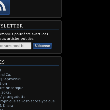
SLETTER
z-vous pour être averti des
ux articles publiés.
ES
l
and Co.
ej Sapkowski
tion
re historique
 Sokal
t / young adults
rophique et Post-apocalyptique
S. Khara