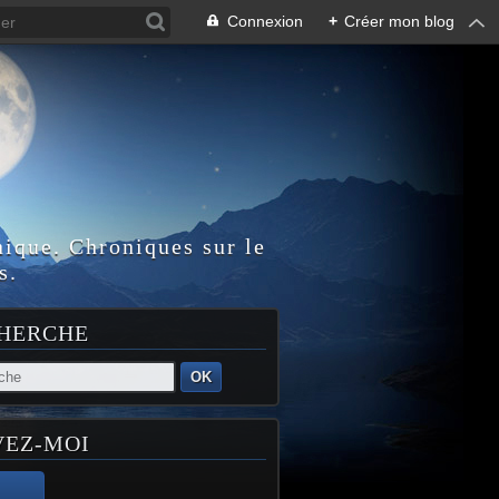
Connexion
+
Créer mon blog
nique. Chroniques sur le
s.
HERCHE
OK
VEZ-MOI