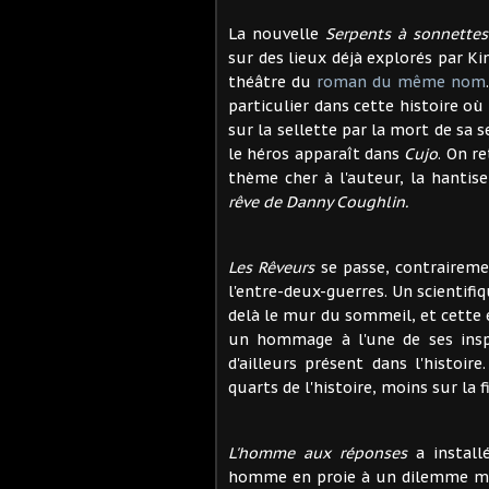
La nouvelle
Serpents à sonnettes
sur des lieux déjà explorés par 
théâtre du
roman du même nom
particulier dans cette histoire o
sur la sellette par la mort de sa s
le héros apparaît dans
Cujo
. On r
thème cher à l'auteur, la hantis
rêve de Danny Coughlin.
Les Rêveurs
se passe, contraireme
l'entre-deux-guerres. Un scientifiq
delà le mur du sommeil, et cette 
un hommage à l'une de ses inspir
d'ailleurs présent dans l'histoi
quarts de l'histoire, moins sur la
L'homme aux réponses
a install
homme en proie à un dilemme maje