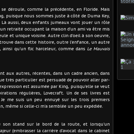
se déroule, comme la précédente, en Floride. Mais
King, puisque nous sommes juste à côté de Duma Key,
. Là aussi, deux enfants jumeaux vont jouer un rôle
ù un retraité occupant la maison d'un ami va être mis
eule et unique voisine. Autre clin d'oeil à son oeuvre,
etrouve dans cette histoire, outre l'enfance, un autre
e, ainsi qu'un flic harceleur, comme dans
Le Mauvais
nt aux autres, récentes, dans un cadre ancien, dans
ue très particulier est persuadé de pouvoir aller par-
expression est assumée par King, puisqu'elle se veut
ations régulières, Lovecraft. Un de ses livres est
re. Je me suis un peu ennuyé sur les trois premiers
 fin, même si celle-ci m'a semblée un peu expédiée.
é son stand sur le bord de la route, et lorsqu'un
ur (embrasser la carrière d'avocat dans le cabinet