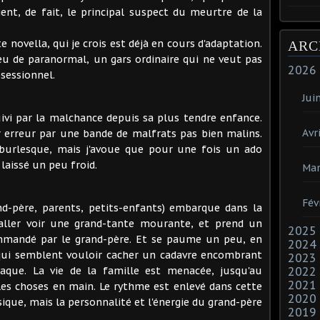
ient, de fait, le principal suspect du meurtre de la
 novella, qui je crois est déjà en cours d'adaptation.
ARC
peu de paranormal, un gars ordinaire qui ne veut pas
2026
bsessionnel.
Jui
vi par la malchance depuis sa plus tendre enfance.
Avri
r erreur par une bande de malfrats pas bien malins.
e burlesque, mais j'avoue que pour une fois un ado
 laissé un peu froid.
Mar
Fév
nd-père, parents, petits-enfants) embarque dans la
 aller voir une grand-tante mourante, et prend un
2025
mmandé par le grand-père. Et se paume un peu, en
2024
qui semblent vouloir cacher un cadavre encombrant
2023
araque. La vie de la famille est menacée, jusqu'au
2022
2021
es choses en main. Le rythme est enlevé dans cette
2020
que, mais la personnalité et l'énergie du grand-père
2019