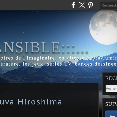
:ANSIBLE:::...
toires de l'imaginaire, en vitesse supra-lumi
térature, les jeux, séries TV, bandes dessinée
REC
sauva Hiroshima
SUI