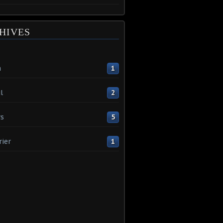
HIVES
n
1
l
2
s
5
rier
1