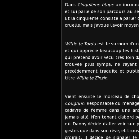
Dans
Cinquième étape
un inconnu
et lui parle de son parcours au s
Et la cinquième consiste à parler 
cruelle, mais j'avoue l'avoir moy
Willie le Tordu
est le surnom d'un
et qui apprécie beaucoup les hist
qui prétend avoir vécu très loin da
trouvée plus sympa, ne l'ayant 
précédemment traduite et publi
titre
Willie le Zinzin
.
Vient ensuite le morceau de cho
Coughlin
. Responsable du ménage 
cadavre de femme dans une ancie
jamais allé. N'en tenant d'abord 
où Danny décide d'aller voir sur
gestes que dans son rêve, et trou
croirait, il décide de signaler