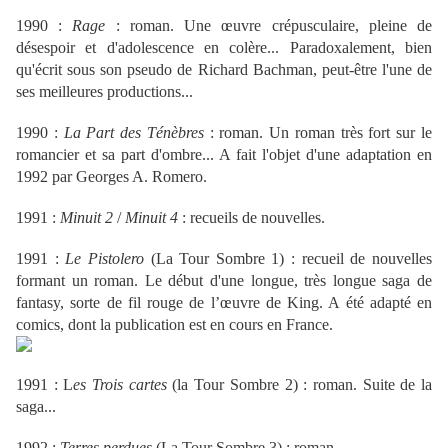
1990 :
Rage
: roman. Une œuvre crépusculaire, pleine de
désespoir et d'adolescence en colère... Paradoxalement, bien
qu'écrit sous son pseudo de Richard Bachman, peut-être l'une de
ses meilleures productions...
1990 :
La Part des Ténèbres
: roman. Un roman très fort sur le
romancier et sa part d'ombre... A fait l'objet d'une adaptation en
1992 par Georges A. Romero.
1991 :
Minuit 2
/
Minuit 4
: recueils de nouvelles.
1991 :
Le Pistolero
(La Tour Sombre 1) : recueil de nouvelles
formant un roman. Le début d'une longue, très longue saga de
fantasy, sorte de fil rouge de l’œuvre de King. A été adapté en
comics, dont la publication est en cours en France.
1991 : L
es Trois cartes
(la Tour Sombre 2) : roman. Suite de la
saga...
1992 :
Terres perdues
(La Tour Sombre 3) : roman.