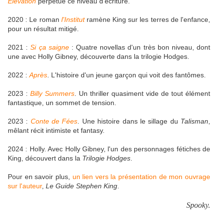
Elévation
perpétue ce niveau d'écriture.
2020 : Le roman
l'Institut
ramène King sur les terres de l'enfance,
pour un résultat mitigé.
2021 :
Si ça saigne
: Quatre novellas d'un très bon niveau, dont
une avec Holly Gibney, découverte dans la trilogie Hodges.
2022 :
Après
. L'histoire d'un jeune garçon qui voit des fantômes.
2023 :
Billy Summers
. Un thriller quasiment vide de tout élément
fantastique, un sommet de tension.
2023 :
Conte de Fées
. Une histoire dans le sillage du
Talisman
,
mêlant récit intimiste et fantasy.
2024 : Holly. Avec Holly Gibney, l'un des personnages fétiches de
King, découvert dans la
Trilogie Hodges
.
Pour en savoir plus,
un lien vers la présentation de mon ouvrage
sur l'auteur
,
Le Guide Stephen King
.
Spooky.