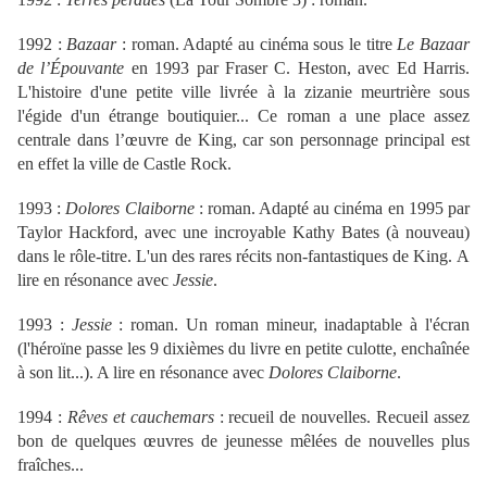
1992 :
Bazaar
: roman. Adapté au cinéma sous le titre
Le Bazaar
de l’Épouvante
en 1993 par Fraser C. Heston, avec Ed Harris.
L'histoire d'une petite ville livrée à la zizanie meurtrière sous
l'égide d'un étrange boutiquier... Ce roman a une place assez
centrale dans l’œuvre de King, car son personnage principal est
en effet la ville de Castle Rock.
1993 :
Dolores Claiborne
: roman. Adapté au cinéma en 1995 par
Taylor Hackford, avec une incroyable Kathy Bates (à nouveau)
dans le rôle-titre. L'un des rares récits non-fantastiques de King. A
lire en résonance avec
Jessie
.
1993 :
Jessie
: roman. Un roman mineur, inadaptable à l'écran
(l'héroïne passe les 9 dixièmes du livre en petite culotte, enchaînée
à son lit...). A lire en résonance avec
Dolores Claiborne
.
1994 :
Rêves et cauchemars
: recueil de nouvelles. Recueil assez
bon de quelques œuvres de jeunesse mêlées de nouvelles plus
fraîches...