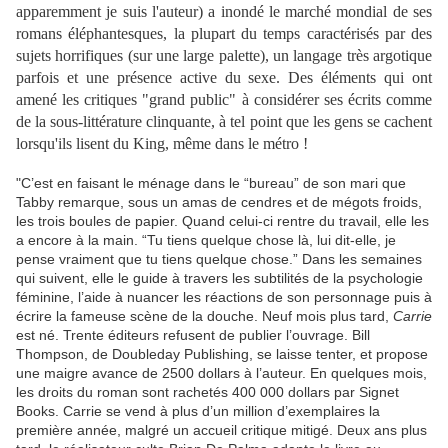
apparemment je suis l'auteur) a inondé le marché mondial de ses
romans éléphantesques, la plupart du temps caractérisés par des
sujets horrifiques (sur une large palette), un langage très argotique
parfois et une présence active du sexe. Des éléments qui ont
amené les critiques "grand public" à considérer ses écrits comme
de la sous-littérature clinquante, à tel point que les gens se cachent
lorsqu'ils lisent du King, même dans le métro !
"C’est en faisant le ménage dans le “bureau” de son mari que
Tabby remarque, sous un amas de cendres et de mégots froids,
les trois boules de papier. Quand celui-ci rentre du travail, elle les
a encore à la main. “Tu tiens quelque chose là, lui dit-elle, je
pense vraiment que tu tiens quelque chose.” Dans les semaines
qui suivent, elle le guide à travers les subtilités de la psychologie
féminine, l’aide à nuancer les réactions de son personnage puis à
écrire la fameuse scène de la douche. Neuf mois plus tard,
Carrie
est né. Trente éditeurs refusent de publier l’ouvrage. Bill
Thompson, de Doubleday Publishing, se laisse tenter, et propose
une maigre avance de 2500 dollars à l’auteur. En quelques mois,
les droits du roman sont rachetés 400 000 dollars par Signet
Books. Carrie se vend à plus d’un million d’exemplaires la
première année, malgré un accueil critique mitigé. Deux ans plus