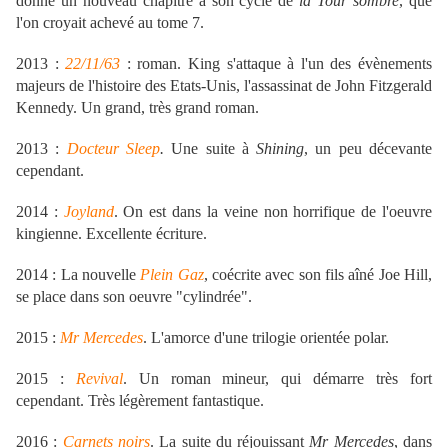
donne un nouveau chapitre à son cycle de
la Tour sombre
, que
l'on croyait achevé au tome 7.
2013 :
22/11/63
: roman
. King s'attaque à l'un des évènements
majeurs de l'histoire des Etats-Unis, l'assassin
at de John Fitzgerald
Kennedy. Un grand, très grand roman.
2013 :
Docteur Sleep
.
Une suite à
Shining
, un peu décevante
cependant.
2014 :
Joyland
. On est dans la veine non horrifique de l'oeuvre
kingienne. Excellente écriture.
2014 : La nouvelle
Plein Gaz
, coécrite avec son fils aîné Joe Hill,
se place dans son oeuvre "cylindrée".
2015 :
Mr Mercedes
. L'amorce d'une trilogie orientée polar.
2015 :
Revival
. Un roman mineur, qui démarre très fort
cependant. Très légèrement fantastique.
2016 :
Carnets noirs
. La suite du réjouissant
Mr Mercedes
, dans