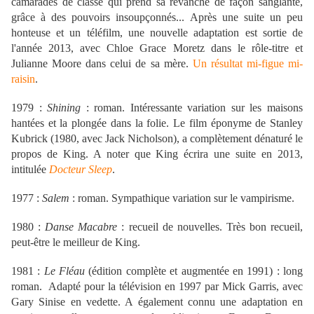
camarades de classe qui prend sa revanche de façon sanglante,
grâce à des pouvoirs insoupçonnés... Après une suite un peu
honteuse et un téléfilm, une nouvelle adaptation est sortie de
l'année 2013, avec Chloe Grace Moretz dans le rôle-titre et
Julianne Moore dans celui de sa mère.
Un résultat mi-figue mi-
raisin
.
1979 :
Shining
: roman. Intéressante variation sur les maisons
hantées et la plongée dans la folie. Le film éponyme de Stanley
Kubrick (1980, avec Jack Nicholson), a complètement dénaturé le
propos de King. A noter que King écrira une suite en 2013,
intitulée
Docteur Sleep
.
1977 :
Salem
: roman. Sympathique variation sur le vampirisme.
1980 :
Danse Macabre
: recueil de nouvelles. Très bon recueil,
peut-être le meilleur de King.
1981 :
Le Fléau
(édition complète et augmentée en 1991) : long
roman. Adapté pour la télévision en 1997 par Mick Garris, avec
Gary Sinise en vedette. A également connu une adaptation en