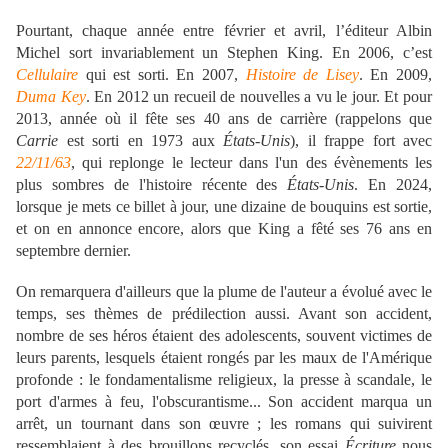
Pourtant, chaque année entre février et avril, l’éditeur Albin
Michel sort invariablement un Stephen King. En 2006, c’est
Cellulaire
qui est sorti. En 2007,
Histoire de Lisey
. En 2009,
Duma Key
. En 2012 un recueil de nouvelles a vu le jour. Et pour
2013, année où il fête ses 40 ans de carrière (rappelons que
Carrie
est sorti en 1973 aux
États-Unis
), il frappe fort avec
22/11/63
, qui replonge le lecteur dans l'un des évènements les
plus sombres de l'histoire récente des
États-Unis
. En 2024,
lorsque je mets ce billet à jour, une dizaine de bouquins est sortie,
et on en annonce encore, alors que King a fêté ses 76 ans en
septembre dernier.
On remarquera d'ailleurs que la plume de l'auteur a évolué avec le
temps, ses thèmes de prédilection aussi. Avant son accident,
nombre de ses héros étaient des adolescents, souvent victimes de
leurs parents, lesquels étaient rongés par les maux de l'Amérique
profonde : le fondamentalisme religieux, la presse à scandale, le
port d'armes à feu, l'obscurantisme... Son accident marqua un
arrêt, un tournant dans son œuvre ; les romans qui suivirent
ressemblaient à des brouillons recyclés, son essai
Écriture
nous