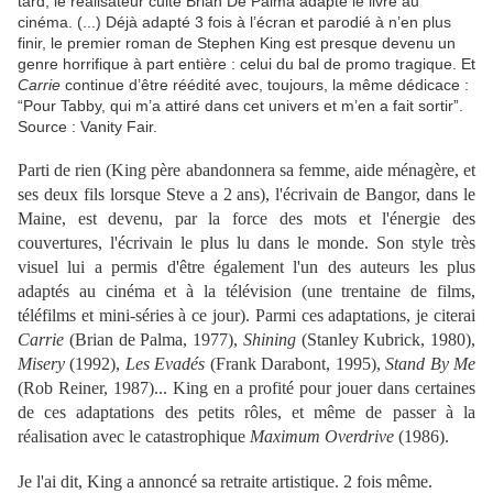
tard, le réalisateur culte Brian De Palma adapte le livre au
cinéma. (...) Déjà adapté 3 fois à l’écran et parodié à n’en plus
finir, le premier roman de Stephen King est presque devenu un
genre horrifique à part entière : celui du bal de promo tragique. Et
Carrie
continue d’être réédité avec, toujours, la même dédicace :
“Pour Tabby, qui m’a attiré dans cet univers et m’en a fait sortir”.
Source : Vanity Fair.
Parti de rien (King père abandonnera sa femme, aide ménagère, et
ses deux fils lorsque Steve a 2 ans), l'écrivain de Bangor, dans le
Maine, est devenu, par la force des mots et l'énergie des
couvertures, l'écrivain le plus lu dans le monde. Son style très
visuel lui a permis d'être également l'un des auteurs les plus
adaptés au cinéma et à la télévision (une trentaine de films,
téléfilms et mini-séries à ce jour). Parmi ces adaptations, je citerai
Carrie
(Brian de Palma, 1977),
Shining
(Stanley Kubrick, 1980),
Misery
(1992),
Les Evadés
(Frank Darabont, 1995),
Stand By Me
(Rob Reiner, 1987)... King en a profité pour jouer dans certaines
de ces adaptations des petits rôles, et même de passer à la
réalisation avec le catastrophique
Maximum Overdrive
(1986).
Je l'ai dit, King a annoncé sa retraite artistique. 2 fois même.