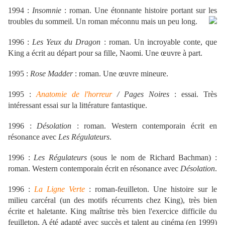
1994 :
Insomnie
: roman. Une étonnante histoire portant sur les
trouble
s du sommeil. Un roman méconnu mais un peu long.
1996 :
Les Yeux du Dragon
: roman. Un incroyable conte, que
King a é
c
rit au départ pour sa fille, Naomi. Une œuvre à part.
1995 :
Rose Madder
: roman. Une œuvre mineure.
1995 :
Anatomie de l'horreur
/ Pages Noires
: essai. Très
intéressant essai sur la littérature fantastique.
1996 :
Désolation
: roman. Western contemporain écrit en
résonance avec
Les Régulateurs
.
1996 :
Les Régulateurs
(sous le nom de Richard Bachman) :
roman. Western contemporain écrit en résonance avec
Désolation
.
1996 :
La Ligne Verte
: roman-feuilleton. Une histoire sur le
milieu carcéral (un des motifs récurrents chez King), très bien
écrite et haletante. King maîtrise très bien l'exercice difficile du
feuilleton. A été adapté avec succès et talent au cinéma (en 1999)