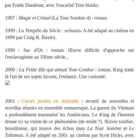
par Frank Darabont, avec l'oscarisé Tom Hanks.
1997 :
Magie et Cristal
(La Tour Sombre 4) : roman.
1999 :
La Tempête du Siècle
: scénario. A été adapté au cinéma en
1999 par Craig R. Baxley.
1999 :
Sac d'Os
: roman. Œuvre difficile d'approche sur
l'esclavagisme au 19ème siècle...
2000 :
La Petite fille qui aimait Tom Gordon
: roman. King traite
là l'un de ses sujets favoris, l'enfance. Une curiosité.
2001 :
Cœurs perdus en Atlantide
: recueil de nouvelles et
novellas réunies en ensemble romanesque. La guerre du Vietnam
a profondément traumatisé les Américains. Le King de l'horreur
donne ici sa vision de ce phénomène (de mode ?). Œuvre touffue,
brouillonne, qui trouve des échos dans
La Tour Sombre
et
Le
Talisman
. A été adapté en 2001 au cinéma par Scott Hicks, avec