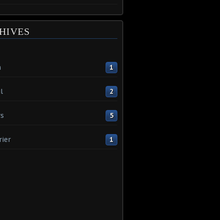
HIVES
n
1
l
2
s
5
rier
1