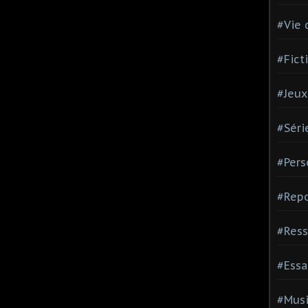
#Vie 
#Fict
#Jeux
#Séri
#Pers
#Repo
#Ress
#Essa
#Mus