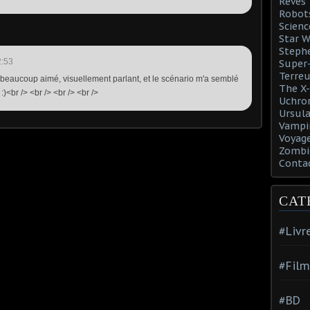
Rêves
Robot
Scienc
Star W
Steph
2:53
Super-
Terreu
'ai beaucoup aimé, visuellement parlant, et le scénario m'a semblé
The X-
<br /> <br /> <br /> <br />
Uchro
Ursula
Vampi
Voyage
Zombi
Conta
CAT
#Livr
#Film
#BD