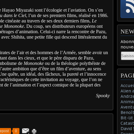
 Hayao Miyazaki sont l’écologie et l’aviation. On s’en
u dans le Ciel
, l’un de ses premiers films, réalisé en 1986.
e cinéaste au travers de ses deux derniers films,
Le
se Mononoke
. Du coup, ses distributeurs européens ont
NEW
métrages d’animation. Celui-ci narre la rencontre de Pazu,
 avec Shihita, une petite fille qui descend littéralement du
Abonne
nouvea
pirates de l’air et des hommes de l’Armée, semble avoir un
Email
tant dans les cieux, et que le père disparu de Pazu,
ymbolisme de
Mononoke
ou de la théologie polythéiste de
’autre ambition que d’être un film d’aventure, au sens
Une quête, un idéal, des fâcheux, la pureté et l’innocence
PAG
aractéristiques de cette invitation au voyage, que l’on ne
ent de l’animation et l’aspect comique de la plupart des
Accuei
Alien 
Spooky
Andrz
Anima
Aventu
Benoît
Bit-li
Catast
David 
epost
0