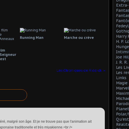
Drago
Extra-
Fanta
Fantas
Fantô
Fedeyl
Gothi
Harry 
Running Man
Marche ou crève
H. P. 
Hunge
ilm
Intimi
Seigneur
Joe Hil
est
J. R. R
Les Li
Les Chroniques de Riddick
Les r
Links
Magie 
Marve
Maxim
Michae
Parodi
Planet
Polar/
Qu'est
féré, malgré son âge. Et je ne trouve pas que l'animation ait
Réalit
 japonaise traditionelle et très miyakienne.<br />