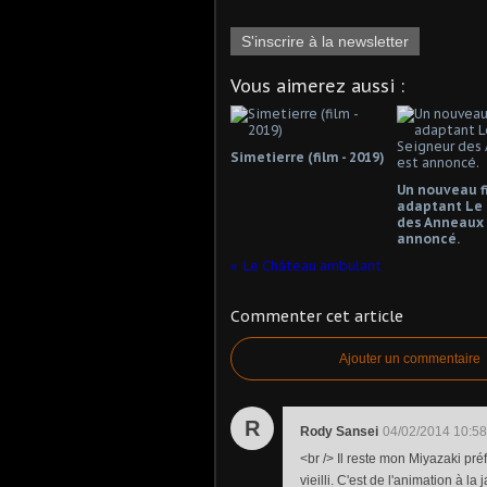
S'inscrire à la newsletter
Vous aimerez aussi :
Simetierre (film - 2019)
Un nouveau f
adaptant Le 
des Anneaux 
annoncé.
Le Château ambulant
Commenter cet article
Ajouter un commentaire
R
Rody Sansei
04/02/2014 10:58
<br /> Il reste mon Miyazaki pré
vieilli. C'est de l'animation à la