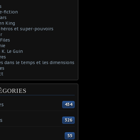
s
e-fiction
ars
en King
héros et super-pouvoirs
r
Files
nie
 K. Le Guin
res
s dans le temps et les dimensions
es
ct
ÉGORIES
es
434
s
326
55