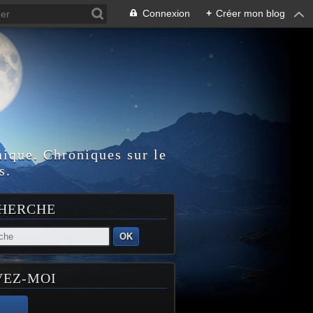
Connexion
+
Créer mon blog
nique. Chroniques sur le
s.
HERCHE
OK
VEZ-MOI