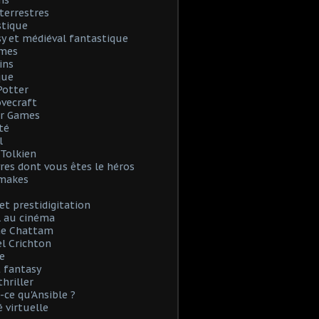
ns
terrestres
stique
y et médiéval fantastique
mes
ins
que
Potter
Lovecraft
r Games
té
l
. Tolkien
vres dont vous êtes le héros
emakes
et prestidigitation
l au cinéma
e Chattam
l Crichton
e
 fantasy
thriller
-ce qu'Ansible ?
é virtuelle