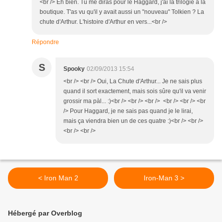
<br /> Eh bien. Tu me diras pour le Haggard, j'ai la trilogie à la
boutique. T'as vu qu'il y avait aussi un "nouveau" Tolkien ? La
chute d'Arthur. L'histoire d'Arthur en vers...<br />
Répondre
S
Spooky
02/09/2013 15:54
<br /> <br /> Oui, La Chute d'Arthur... Je ne sais plus
quand il sort exactement, mais sois sûre qu'il va venir
grossir ma pàl... :)<br /> <br /> <br /> <br /> <br /> <br
/> Pour Haggard, je ne sais pas quand je le lirai,
mais ça viendra bien un de ces quatre :)<br /> <br />
<br /> <br />
< Iron Man 2
Iron-Man 3 >
Hébergé par Overblog