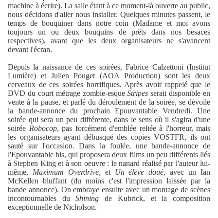
machine à écrire). La salle étant à ce moment-là ouverte au public,
nous décidons d'aller nous installer. Quelques minutes passent, le
temps de bouquiner dans notre coin (Madame et moi avons
toujours un ou deux bouquins de prêts dans nos besaces
respectives), avant que les deux organisateurs ne s'avancent
devant l'écran.
Depuis la naissance de ces soirées, Fabrice Calzettoni (Institut
Lumière) et Julien Pouget (AOA Production) sont les deux
cerveaux de ces soirées horrifiques. Après avoir rappelé que le
DVD du court métrage zombie-esque
Stripes
serait disponible en
vente à la pause, et parlé du déroulement de la soirée, se dévoile
la bande-annonce du prochain Epouvantable
Vendredi
. Une
soirée qui sera un peu différente, dans le sens où il s'agira d'une
soirée
Robocop
, pas forcément d'emblée reliée à l'horreur, mais
les organisateurs ayant débusqué des copies VOSTFR, ils ont
sauté sur l'occasion. Dans la foulée, une bande-annonce de
l'Epouvantable bis, qui proposera deux films un peu différents liés
à Stephen King et à son oeuvre : le nanard réalisé par l'auteur lui-
même,
Maximum Overdrive
, et
Un élève doué
, avec un Ian
McKellen bluffant (du moins c'est l'impression laissée par la
bande annonce). On embraye ensuite avec un montage de scènes
incontournables du
Shining
de Kubrick, et la composition
exceptionnelle de Nicholson.