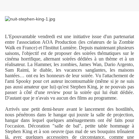
L'Epouvantable
vendredi
est une initiative issue d'un partenariat
entre l'association AOA Production (les créateurs de la Zombie
Walk en France) et l'Institut Lumière. Depuis maintenant plusieurs
saisons, l'objectif est de proposer des soirées thématiques sur le
cinéma horrifique, alternant soirées dédiées à un thème et à un
réalisateur. La Hammer, les zombies, James Wan, Dario Argento,
Sam
Raimi, le diable, les vacances sanglantes, les maisons
hantées… ont eu les honneurs de leur soirée. Vu l'attachement de
l'ami Spooky pour cet auteur incontournable (même si je ne suis
pas aussi amateur que lui) qu'est Stephen King, je ne pouvais pas
passer à côté d'une review pour la soirée qui lui était dédiée.
D'autant que je n'avais vu aucun des films au programme.
Arrivés une petit demi-heure avant le lancement des hostilités,
nous pénétrons dans le hangar qui jouxte la salle de projection,
hangar dans lequel quelques aménagements ont été faits pour
l'occasion. Décoration "salle de bal", petite table hommage à
Stephen King et à son oeuvre (pas mal de ses bouquins trônaient
là, avec quelques accessoires de circonstance, comme une