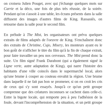
on croisera Julien Pouget, avec qui j'échange quelques mots sur
Carrie
et la déco, une fois de plus très réussie, de la soirée.
Pendant qu'on s'assoit à une table, les écrans présents dans la salle
diffusent des images d'autres films de King. Rassasiés, on
retourne dans la salle pour le second film.
En prélude à
The Mist
, les organisateurs ont prévu quelques
extraits de films adaptés de l'oeuvre de King. S'enchaînent donc
des extraits de
Christine
,
Cujo
,
Misery
, les monteurs ayant eu le
bon goût de n'afficher le titre du film qu'à la fin de chaque extrait,
pour faire travailler un peu nos cerveaux.
The Mist
prend donc la
suite. Un film signé Frank Darabont (qui a également signé
la
Ligne verte
, autre adaptation de King), qui narre l'histoire des
habitants d'une ville coincés dans le supermarché local, alors
qu'une brume à couper au couteau envahit la région. Une brume
dans laquelle il ne fait pas bon se promener, si on en croit les cris
de ceux qui s'y sont essayés. Jusqu'à ce qu'un petit groupe
comprenne que des créatures inconnues se cachent dans celle-ci.
Entre la bigote locale, qui remporte peu à peu l'adhésion de la
foule, devant l'incompréhension de la situation, et un petit groupe