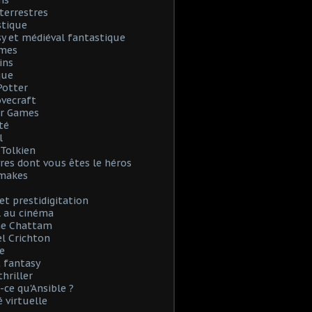
ns
terrestres
stique
y et médiéval fantastique
mes
ins
que
Potter
Lovecraft
r Games
té
l
. Tolkien
vres dont vous êtes le héros
emakes
et prestidigitation
l au cinéma
e Chattam
l Crichton
e
 fantasy
thriller
-ce qu'Ansible ?
é virtuelle