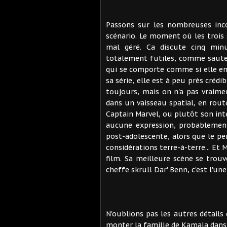
Passons sur les nombreuses inco
scénario. Le moment où les trois 
mal géré. Ca discute cinq min
totalement futiles, comme sauter 
qui se comporte comme si elle en 
sa série, elle est à peu près crédi
toujours, mais on n'a pas vraimen
dans un vaisseau spatial, en rout
Captain Marvel, ou plutôt son inte
aucune expression, probablement
post-adolescente, alors que le p
considérations terre-à-terre... E
film. Sa meilleure scène se trouv
cheffe skrull Dar' Benn, c'est l'une
N'oublions pas les autres détails
monter la famille de Kamala dans l