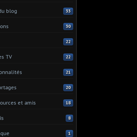
du blog
33
ions
30
22
es TV
22
onnalités
21
rtages
20
ources et amis
18
is
8
ique
1