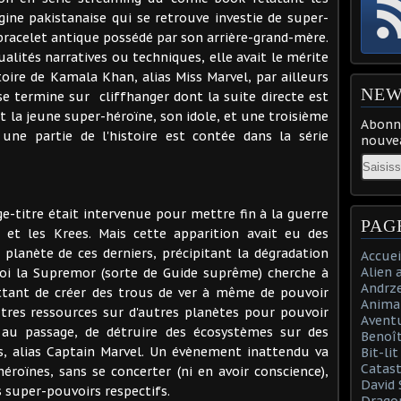
gine pakistanaise qui se retrouve investie de super-
bracelet antique possédé par son arrière-grand-mère.
 qualités narratives ou techniques, elle avait le mérite
toire de Kamala Khan, alias Miss Marvel, par ailleurs
NEW
se termine sur cliffhanger dont la suite directe est
it la jeune super-héroïne, son idole, et une troisième
Abonne
ne partie de l'histoire est contée dans la série
nouvea
Email
ge-titre était intervenue pour mettre fin à la guerre
PAG
s et les Krees. Mais cette apparition avait eu des
planète de ces derniers, précipitant la dégradation
Accuei
Alien 
oi la Supremor (sorte de Guide suprême) cherche à
Andrz
ttant de créer des trous de ver à même de pouvoir
Anima
'autres ressources sur d'autres planètes pour pouvoir
Aventu
t au passage, de détruire des écosystèmes sur des
Benoît
s, alias Captain Marvel. Un évènement inattendu va
Bit-li
Catast
éroïnes, sans se concerter (ni en avoir conscience),
David 
 super-pouvoirs respectifs.