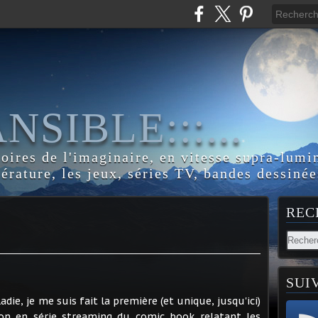
:ANSIBLE:::...
toires de l'imaginaire, en vitesse supra-lumi
térature, les jeux, séries TV, bandes dessinée
REC
SUI
adie, je me suis fait la première (et unique, jusqu'ici)
tion en série streaming du comic book relatant les