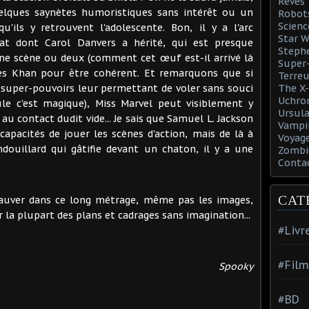
Rêves
quelques saynètes humoristiques sans intérêt ou un
Robot
Scienc
u'ils y retrouvent l'adolescente. Bon, il y a l'arc
Star W
at dont Carol Danvers a hérité, qui est presque
Steph
ne scène ou deux (comment cet œuf est-il arrivé là
Super-
 des Khan pour être cohérent. Et remarquons que si
Terreu
 super-pouvoirs leur permettant de voler sans souci
The X-
Uchro
ule c'est magique), Miss Marvel peut visiblement y
Ursula
 au contact dudit vide... Je sais que Samuel L. Jackson
Vampi
s capacités de jouer les scènes d'action, mais de là à
Voyage
douillard qui gâtifie devant un chaton, il y a une
Zombi
Conta
CAT
 sauver dans ce long métrage, même pas les images,
 la plupart des plans et cadrages sans imagination...
#Livr
#Film
Spooky
#BD