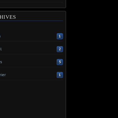
HIVES
n
1
l
2
s
5
rier
1