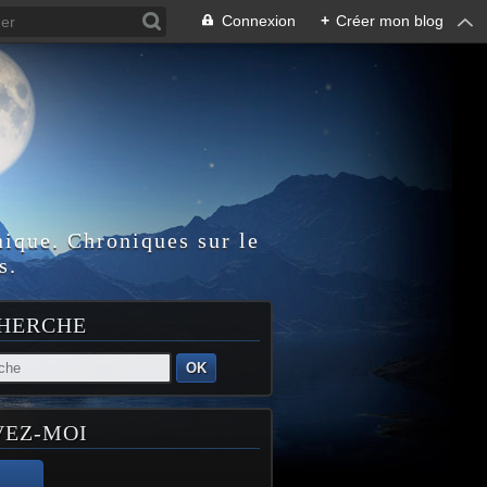
Connexion
+
Créer mon blog
nique. Chroniques sur le
s.
HERCHE
OK
VEZ-MOI