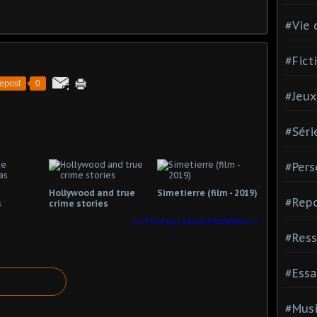
#Vie 
#Fict
epost
0
#Jeux
#Séri
#Pers
Hollywood and true
Simetierre (film - 2019)
#Repo
s
crime stories
La Fille qui sauva Hiroshima
#Ress
#Essa
#Mus