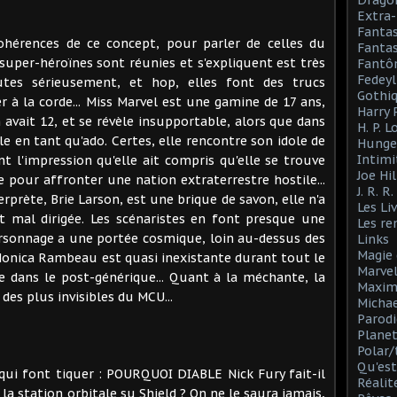
Drago
Extra-
Fanta
hérences de ce concept, pour parler de celles du
Fantas
super-héroïnes sont réunies et s'expliquent est très
Fantô
Fedeyl
utes sérieusement, et hop, elles font des trucs
Gothi
à la corde... Miss Marvel est une gamine de 17 ans,
Harry 
avait 12, et se révèle insupportable, alors que dans
H. P. 
ble en tant qu'ado. Certes, elle rencontre son idole de
Hunge
Intimi
t l'impression qu'elle ait compris qu'elle se trouve
Joe Hil
e pour affronter une nation extraterrestre hostile...
J. R. R
rprète, Brie Larson, est une brique de savon, elle n'a
Les Li
 mal dirigée. Les scénaristes en font presque une
Les r
ersonnage a une portée cosmique, loin au-dessus des
Links
Magie 
t Monica Rambeau est quasi inexistante durant tout le
Marve
e dans le post-générique... Quant à la méchante, la
Maxim
 des plus invisibles du MCU...
Michae
Parodi
Planet
Polar/
Qu'est
 qui font tiquer : POURQUOI DIABLE Nick Fury fait-il
Réalit
a station orbitale su Shield ? On ne le saura jamais,