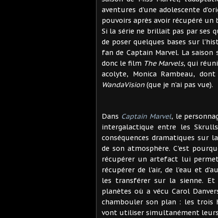
aventures d'une adolescente d'ori
pouvoirs après avoir récupéré un 
Si la série ne brillait pas par ses
de poser quelques bases sur l'his
fan de Captain Marvel. La saison 
donc le film
The Marvels
, qui réun
acolyte, Monica Rambeau, dont u
WandaVision
(que je n'ai pas vue).
Dans
Captain Marvel
, le personna
intergalactique entre les Skrull
conséquences dramatiques sur la 
de son atmosphère. C'est pourqu
récupérer un artefact lui perme
récupérer de l'air, de l'eau et d
les transférer sur la sienne. E
planètes où a vécu Carol Danver
chambouler son plan : les trois h
vont utiliser simultanément leurs