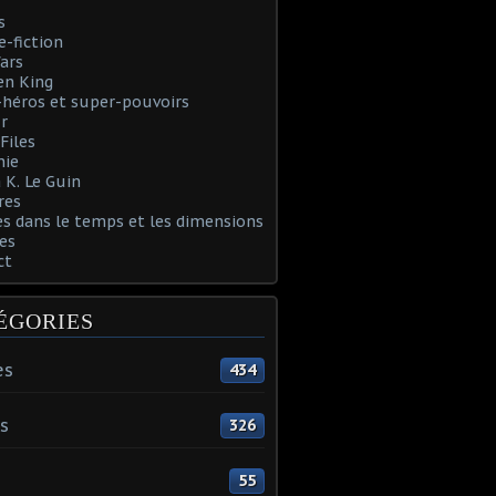
s
e-fiction
ars
en King
héros et super-pouvoirs
r
Files
nie
 K. Le Guin
res
s dans le temps et les dimensions
es
ct
ÉGORIES
es
434
s
326
55