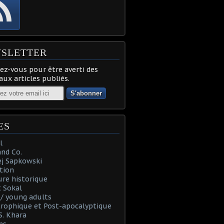
SLETTER
z-vous pour être averti des
ux articles publiés.
ES
l
and Co.
ej Sapkowski
tion
re historique
 Sokal
t / young adults
rophique et Post-apocalyptique
S. Khara