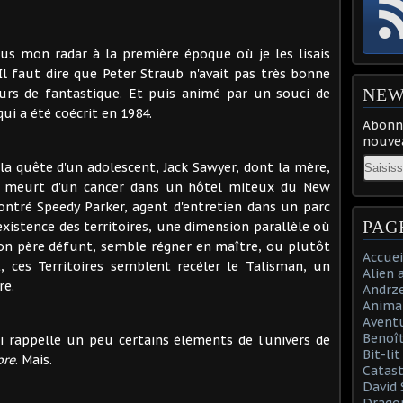
ous mon radar à la première époque où je les lisais
l faut dire que Peter Straub n'avait pas très bonne
NEW
urs de fantastique. Et puis animé par un souci de
ui a été coécrit en 1984.
Abonne
nouvea
Email
la quête d'un adolescent, Jack Sawyer, dont la mère,
se meurt d'un cancer dans un hôtel miteux du New
ontré Speedy Parker, agent d'entretien dans un parc
PAG
'existence des territoires, une dimension parallèle où
son père défunt, semble régner en maître, ou plutôt
Accuei
, ces Territoires semblent recéler le Talisman, un
Alien 
re.
Andrz
Anima
Aventu
Benoît
ui rappelle un peu certains éléments de l'univers de
Bit-li
bre
. Mais.
Catast
David 