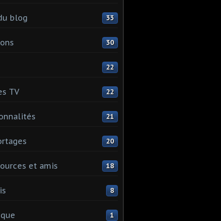
du blog
33
ions
30
22
es TV
22
onnalités
21
rtages
20
ources et amis
18
is
8
ique
1