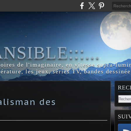
:ANSIBLE:::...
toires de l'imaginaire, en vitesse supra-lumi
térature, les jeux, séries TV, bandes dessinée
REC
talisman des
SUI