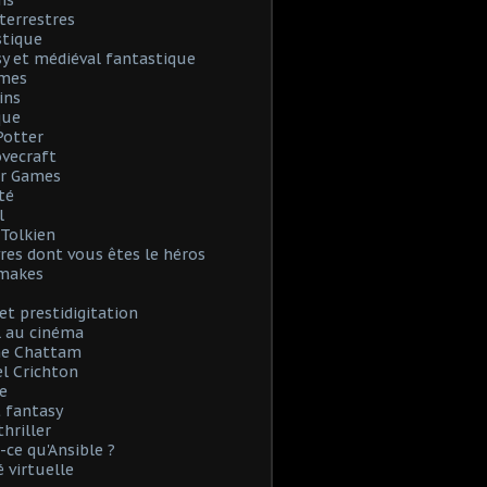
ns
terrestres
stique
y et médiéval fantastique
mes
ins
que
Potter
Lovecraft
r Games
té
l
. Tolkien
vres dont vous êtes le héros
emakes
et prestidigitation
l au cinéma
e Chattam
l Crichton
e
 fantasy
thriller
-ce qu'Ansible ?
é virtuelle