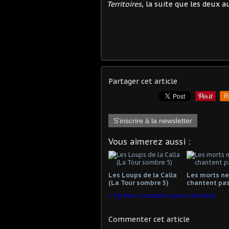
Territoires
, la suite que les deux a
Partager cet article
R
S'inscrire à la newsletter
Vous aimerez aussi :
Les Loups de la Calla
Les morts ne
(La Tour sombre 5)
chantent pa
My Hero Academia (série animée)
Commenter cet article