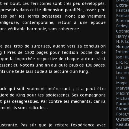
Drago
t en bout. Les Territoires sont très peu développés,
Extra-
go présents dans cette dimension parallèle, assez peu
Fanta
Fantas
létés par les Terres dévastées, n'ont pas vraiment
Fantô
yenâgeuse, contemporaine, retour à une époque
Fedeyl
ans véritable harmonie, sans cohérence.
Gothi
Harry 
H. P. 
ve pas trop de surprises, allant vers sa conclusion
Hunge
Intimi
ong ! Près de 1200 pages pour l'édition poche de ce
Joe Hil
que la logorrhée respective de chaque auteur s'est
J. R. R
l'essentiel. Notons une fin qui dure plus de 100 pages.
Les Li
ti une telle lassitude à la lecture d'un King...
Les r
Links
Magie 
Marve
ack qui soit vraiment intéressant ; il a peut-être
Maxim
ulière de King pour les adolescents. Ses compagnons
Michae
t pas désagréables. Par contre les méchants, car ils
Parodi
ent ils sont ridicules...
Planet
Polar/
Qu'est
Réalit
rustrante. Pas sûr que je réitère l'expérience avec