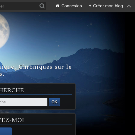
Connexion
+
Créer mon blog
nique. Chroniques sur le
s.
HERCHE
OK
VEZ-MOI