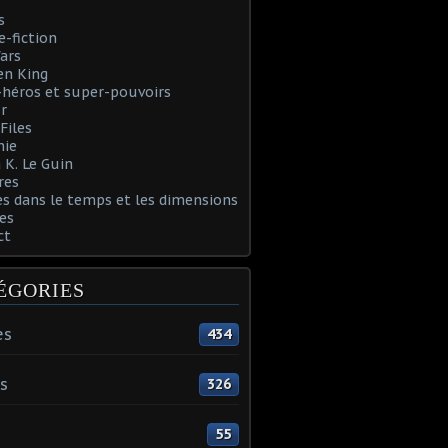
s
e-fiction
ars
en King
héros et super-pouvoirs
r
Files
nie
 K. Le Guin
res
s dans le temps et les dimensions
es
ct
ÉGORIES
es
434
s
326
55