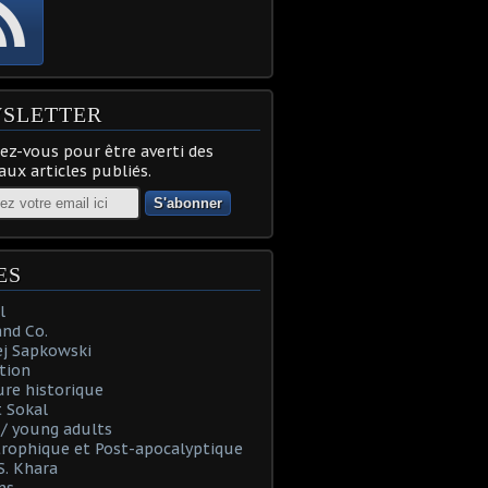
SLETTER
z-vous pour être averti des
ux articles publiés.
ES
l
and Co.
ej Sapkowski
tion
re historique
 Sokal
t / young adults
rophique et Post-apocalyptique
S. Khara