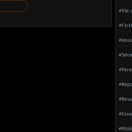
#Vie 
#Fict
#Jeux
#Séri
#Pers
#Repo
#Ress
#Essa
#Mus