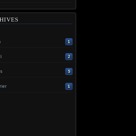
HIVES
n
1
l
2
s
5
rier
1