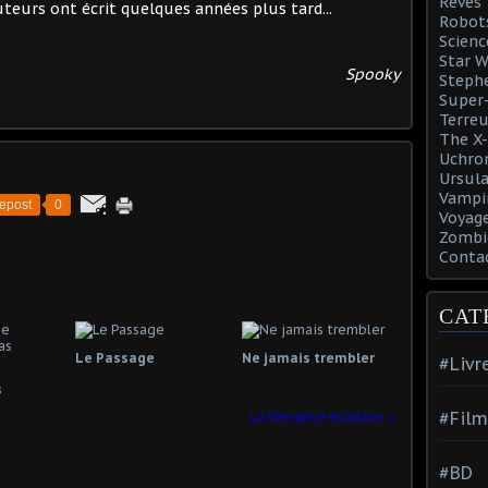
Rêves
uteurs ont écrit quelques années plus tard...
Robot
Scienc
Star W
Spooky
Steph
Super-
Terreu
The X-
Uchro
Ursula
Vampi
epost
0
Voyage
Zombi
Conta
CAT
Le Passage
Ne jamais trembler
#Livr
s
#Film
La Servante écarlate
#BD