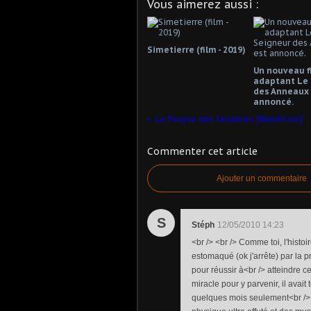
Vous aimerez aussi :
Simetierre (film - 2019)
Un nouveau f
adaptant Le 
des Anneaux 
annoncé.
Le Peuple des ténèbres [Réédition]
Commenter cet article
Ajouter un commentaire
S
Stéph
12/05/2010 14:23
<br /> <br /> Comme toi, l'histoir
estomaqué (ok j'arrête) par la p
pour réussir à<br /> atteindre ce 
miracle pour y parvenir, il ava
quelques mois seulement<br /> 