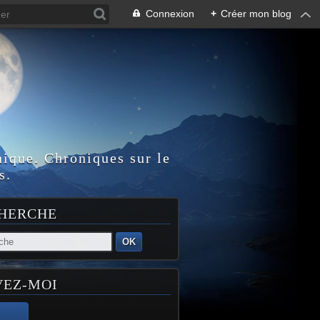
Connexion
+
Créer mon blog
nique. Chroniques sur le
s.
HERCHE
OK
VEZ-MOI