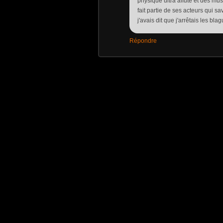
physique ultra affuté et des mus
fait partie de ses acteurs qui s
j'avais dit que j'arrêtais les bl
Répondre