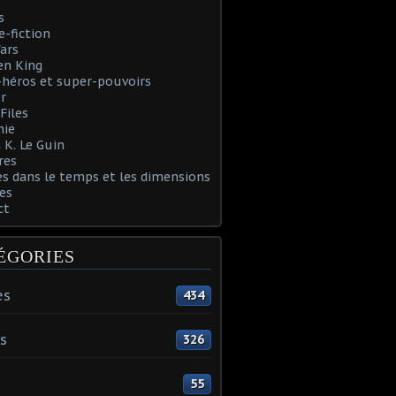
s
e-fiction
ars
en King
héros et super-pouvoirs
r
Files
nie
 K. Le Guin
res
s dans le temps et les dimensions
es
ct
ÉGORIES
es
434
s
326
55