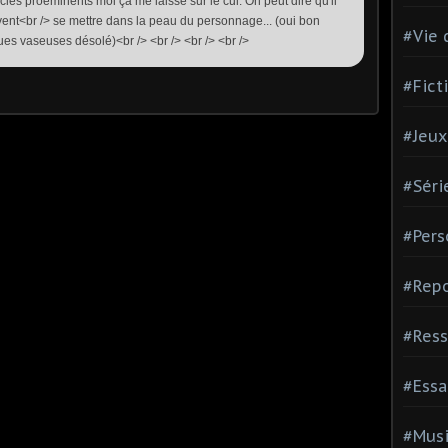
cles proéminents moi ça me laisse sur le cul. On peut dire qu'il
avent<br /> se mettre dans la peau du personnage... (oui bon
#Vie 
agues vaseuses désolé)<br /> <br /> <br /> <br />
#Fict
#Jeux
#Séri
#Pers
#Repo
#Ress
#Essa
#Mus