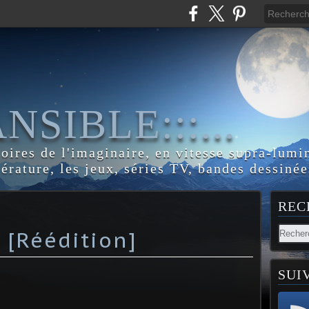
:ANSIBLE:::...
toires de l'imaginaire, en vitesse supra-lumi
térature, les jeux, séries TV, bandes dessinée
REC
 [Réédition]
SUI