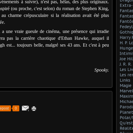
Drago
vénements à suivre), n'est pas, hélas, des plus originaux.
Extra-
spiré (ou proche, c'est selon) du roman de Stephen King,
Fanta
au charme crépusculaire si la réalisation avait été plus
Fantas
Fantô
ée.
Fedeyl
 Il a une vraie gueule de cinéma, une présence qui irradie
Gothi
Harry 
 fera pas la carrière chaotique d'Ethan Hawke, auquel il
H. P. 
h est... toujours belle, malgré ses 43 ans. Et c'est à peu
Hunge
Intimi
Joe Hil
J. R. R
Les Li
Spooky.
Les r
Links
Magie 
Marve
Maxim
Michae
Parodi
epost
0
Planet
Polar/
Qu'est
Réalit