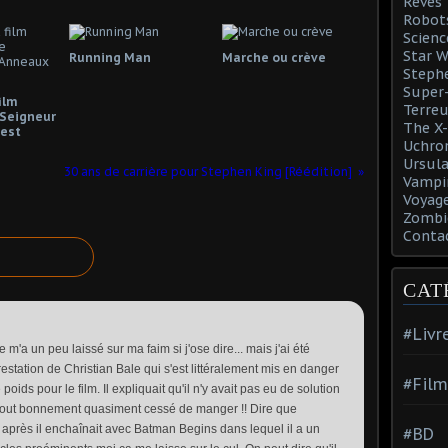
Rêves
Robot
Scienc
Star W
Running Man
Marche ou crève
Steph
Super-
ilm
Terreu
Seigneur
The X-
est
Uchro
Ursula
30 ans de carrière pour Stephen King [Réédition]
Vampi
Voyage
Zombi
Conta
CAT
#Livr
e m'a un peu laissé sur ma faim si j'ose dire... mais j'ai été
restation de Christian Bale qui s'est littéralement mis en danger
#Film
poids pour le film. Il expliquait qu'il n'y avait pas eu de solution
it tout bonnement quasiment cessé de manger !! Dire que
après il enchaînait avec Batman Begins dans lequel il a un
#BD