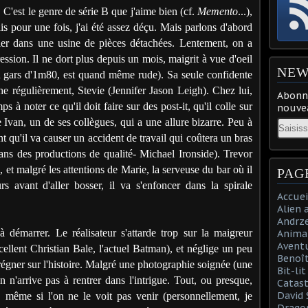
. C'est le genre de série B que j'aime bien (cf.
Memento
...),
is pour une fois, j'ai été assez déçu. Mais parlons d'abord
rier dans une usine de pièces détachées. Lentement, on a
ession. Il ne dort plus depuis un mois, maigrit à vue d'oeil
NEW
un gars d'1m80, est quand même rude). Sa seule confidente
che régulièrement, Stevie (Jennifer Jason Leigh). Chez lui,
Abonne
s à noter ce qu'il doit faire sur des post-it, qu'il colle sur
nouvea
e Ivan, un de ses collègues, qui a une allure bizarre. Peu à
Email
nt qu'il va causer un accident de travail qui coûtera un bras
dans des productions de qualité- Michael Ironside). Trevor
a, et malgré les attentions de Marie, la serveuse du bar où il
PAG
s avant d'aller bosser, il va s'enfoncer dans la spirale
Accuei
Alien 
Andrz
démarrer. Le réalisateur s'attarde trop sur la maigreur
Anima
Aventu
cellent Christian Bale, l'actuel Batman), et néglige un peu
Benoît
régner sur l'histoire. Malgré une photographie soignée (une
Bit-li
n n'arrive pas à rentrer dans l'intrigue. Tout, ou presque,
Catast
David 
 même si l'on ne le voit pas venir (personnellement, je