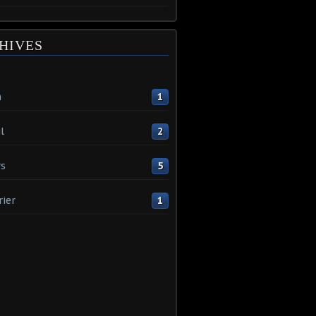
HIVES
n
1
l
2
s
5
rier
1