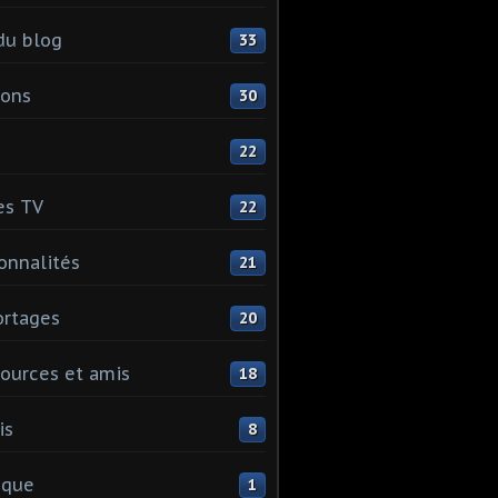
du blog
33
ions
30
22
es TV
22
onnalités
21
rtages
20
ources et amis
18
is
8
ique
1