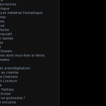
ns
terrestres
stique
y et médiéval fantastique
mes
ins
que
Potter
Lovecraft
r Games
té
l
. Tolkien
vres dont vous êtes le héros
emakes
et prestidigitation
l au cinéma
e Chattam
l Crichton
e
 fantasy
thriller
-ce qu'Ansible ?
é virtuelle