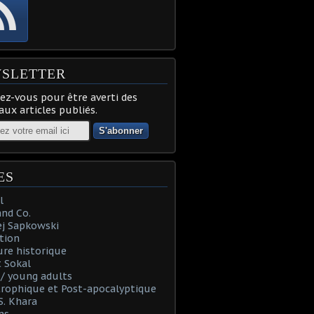
SLETTER
z-vous pour être averti des
ux articles publiés.
ES
l
and Co.
ej Sapkowski
tion
re historique
 Sokal
t / young adults
rophique et Post-apocalyptique
S. Khara