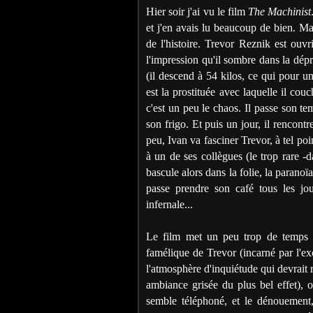
Hier soir j'ai vu le film
The Machinist
et j'en avais lu beaucoup de bien. Ma
de l'histoire. Trevor Reznik est ouv
l'impression qu'il sombre dans la dépr
(il descend à 54 kilos, ce qui pour 
est la prostituée avec laquelle il cou
c'est un peu le chaos. Il passe son temp
son frigo. Et puis un jour, il rencontr
peu, Ivan va fasciner Trevor, à tel poi
à un de ses collègues (le trop rare -
bascule alors dans la folie, la paranoï
passe prendre son café tous les jour
infernale...
Le film met un peu trop de temps à 
famélique de Trevor (incarné par l'ex
l'atmosphère d'inquiétude qui devrait 
ambiance grisée du plus bel effet), o
semble téléphoné, et le dénouement,