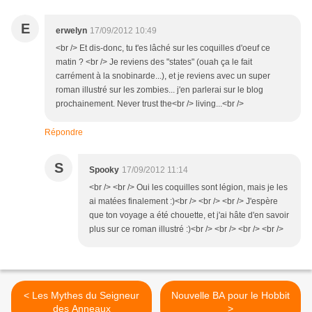
E
erwelyn
17/09/2012 10:49
<br /> Et dis-donc, tu t'es lâché sur les coquilles d'oeuf ce
matin ? <br /> Je reviens des "states" (ouah ça le fait
carrément à la snobinarde...), et je reviens avec un super
roman illustré sur les zombies... j'en parlerai sur le blog
prochainement. Never trust the<br /> living...<br />
Répondre
S
Spooky
17/09/2012 11:14
<br /> <br /> Oui les coquilles sont légion, mais je les
ai matées finalement :)<br /> <br /> <br /> J'espère
que ton voyage a été chouette, et j'ai hâte d'en savoir
plus sur ce roman illustré :)<br /> <br /> <br /> <br />
< Les Mythes du Seigneur
Nouvelle BA pour le Hobbit
des Anneaux
>