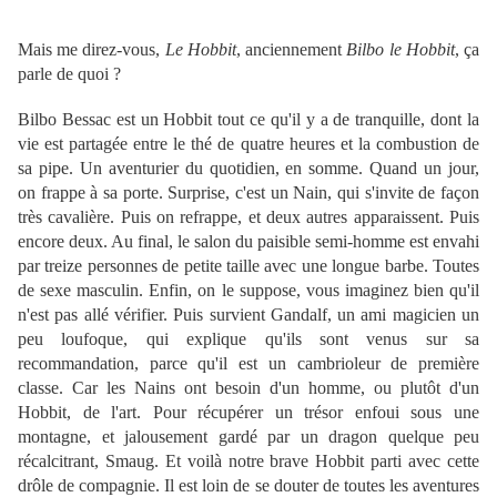
Mais me direz-vous,
Le Hobbit
, anciennement
Bilbo le Hobbit
, ça
parle de quoi ?
Bilbo Bessac est un Hobbit tout ce qu'il y a de tranquille, dont la
vie est partagée entre le thé de quatre heures et la combustion de
sa pipe. Un aventurier du quotidien, en somme. Quand un jour,
on frappe à sa porte. Surprise, c'est un Nain, qui s'invite de façon
très cavalière. Puis on refrappe, et deux autres apparaissent. Puis
encore deux. Au final, le salon du paisible semi-homme est envahi
par treize personnes de petite taille avec une longue barbe. Toutes
de sexe masculin. Enfin, on le suppose, vous imaginez bien qu'il
n'est pas allé vérifier. Puis survient Gandalf, un ami magicien un
peu loufoque, qui explique qu'ils sont venus sur sa
recommandation, parce qu'il est un cambrioleur de première
classe. Car les Nains ont besoin d'un homme, ou plutôt d'un
Hobbit, de l'art. Pour récupérer un trésor enfoui sous une
montagne, et jalousement gardé par un dragon quelque peu
récalcitrant, Smaug. Et voilà notre brave Hobbit parti avec cette
drôle de compagnie. Il est loin de se douter de toutes les aventures