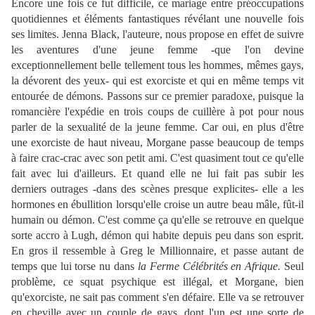
Encore une fois ce fut difficile, ce mariage entre préoccupations
quotidiennes et éléments fantastiques révélant une nouvelle fois
ses limites. Jenna Black, l'auteure, nous propose en effet de suivre
les aventures d'une jeune femme -que l'on devine
exceptionnellement belle tellement tous les hommes, mêmes gays,
la dévorent des yeux- qui est exorciste et qui en même temps vit
entourée de démons. Passons sur ce premier paradoxe, puisque la
romancière l'expédie en trois coups de cuillère à pot pour nous
parler de la sexualité de la jeune femme. Car oui, en plus d'être
une exorciste de haut niveau, Morgane passe beaucoup de temps
à faire crac-crac avec son petit ami. C'est quasiment tout ce qu'elle
fait avec lui d'ailleurs. Et quand elle ne lui fait pas subir les
derniers outrages -dans des scènes presque explicites- elle a les
hormones en ébullition lorsqu'elle croise un autre beau mâle, fût-il
humain ou démon. C'est comme ça qu'elle se retrouve en quelque
sorte accro à Lugh, démon qui habite depuis peu dans son esprit.
En gros il ressemble à Greg le Millionnaire, et passe autant de
temps que lui torse nu dans
la Ferme Célébrités en Afrique.
Seul
problème, ce squat psychique est illégal, et Morgane, bien
qu'exorciste, ne sait pas comment s'en défaire. Elle va se retrouver
en cheville avec un couple de gays, dont l'un est une sorte de