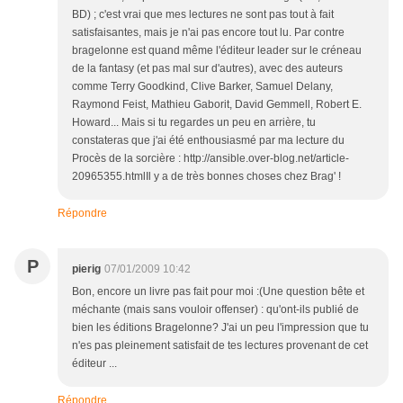
BD) ; c'est vrai que mes lectures ne sont pas tout à fait
satisfaisantes, mais je n'ai pas encore tout lu. Par contre
bragelonne est quand même l'éditeur leader sur le créneau
de la fantasy (et pas mal sur d'autres), avec des auteurs
comme Terry Goodkind, Clive Barker, Samuel Delany,
Raymond Feist, Mathieu Gaborit, David Gemmell, Robert E.
Howard... Mais si tu regardes un peu en arrière, tu
constateras que j'ai été enthousiasmé par ma lecture du
Procès de la sorcière : http://ansible.over-blog.net/article-
20965355.htmlIl y a de très bonnes choses chez Brag' !
Répondre
P
pierig
07/01/2009 10:42
Bon, encore un livre pas fait pour moi :(Une question bête et
méchante (mais sans vouloir offenser) : qu'ont-ils publié de
bien les éditions Bragelonne? J'ai un peu l'impression que tu
n'es pas pleinement satisfait de tes lectures provenant de cet
éditeur ...
Répondre