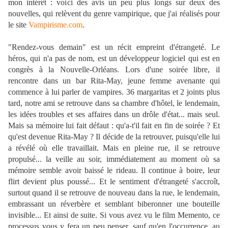
mon intérêt : voici des avis un peu plus longs sur deux des
nouvelles, qui relèvent du genre vampirique, que j'ai réalisés pour
le site
Vampirisme.com
.
"Rendez-vous demain" est un récit empreint d'étrangeté. Le
héros, qui n'a pas de nom, est un développeur logiciel qui est en
congrès à la Nouvelle-Orléans. Lors d'une soirée libre, il
rencontre dans un bar Rita-May, jeune femme avenante qui
commence à lui parler de vampires. 36 margaritas et 2 joints plus
tard, notre ami se retrouve dans sa chambre d'hôtel, le lendemain,
les idées troubles et ses affaires dans un drôle d'état... mais seul.
Mais sa mémoire lui fait défaut : qu'a-t'il fait en fin de soirée ? Et
qu'est devenue Rita-May ? Il décide de la retrouver, puisqu'elle lui
a révélé où elle travaillait. Mais en pleine rue, il se retrouve
propulsé... la veille au soir, immédiatement au moment où sa
mémoire semble avoir baissé le rideau. Il continue à boire, leur
flirt devient plus poussé... Et le sentiment d'étrangeté s'accroît,
surtout quand il se retrouve de nouveau dans la rue, le lendemain,
embrassant un réverbère et semblant biberonner une bouteille
invisible... Et ainsi de suite. Si vous avez vu le film Memento, ce
processus vous y fera un peu penser, sauf qu'en l'occurrence, au