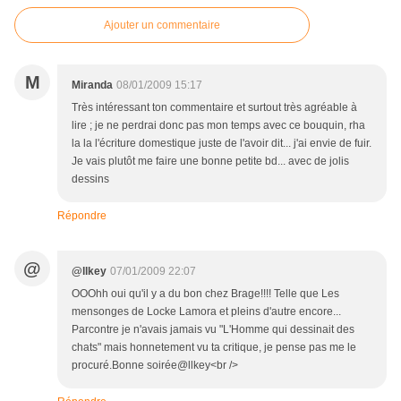
Ajouter un commentaire
M
Miranda
08/01/2009 15:17
Très intéressant ton commentaire et surtout très agréable à
lire ; je ne perdrai donc pas mon temps avec ce bouquin, rha
la la l'écriture domestique juste de l'avoir dit... j'ai envie de fuir.
Je vais plutôt me faire une bonne petite bd... avec de jolis
dessins
Répondre
@
@llkey
07/01/2009 22:07
OOOhh oui qu'il y a du bon chez Brage!!!! Telle que Les
mensonges de Locke Lamora et pleins d'autre encore...
Parcontre je n'avais jamais vu "L'Homme qui dessinait des
chats" mais honnetement vu ta critique, je pense pas me le
procuré.Bonne soirée@llkey<br />