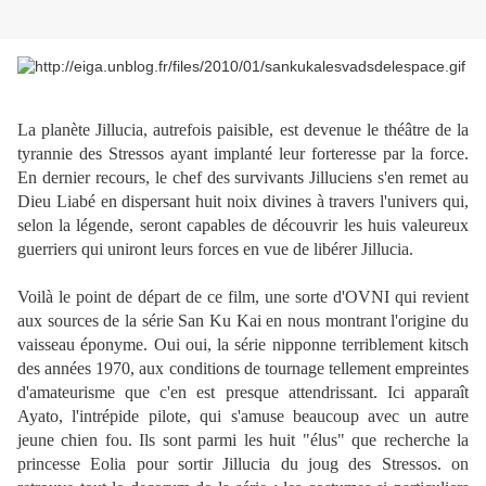
La planète Jillucia, autrefois paisible, est devenue le théâtre de la
tyrannie des Stressos ayant implanté leur forteresse par la force.
En dernier recours, le chef des survivants Jilluciens s'en remet au
Dieu Liabé en dispersant huit noix divines à travers l'univers qui,
selon la légende, seront capables de découvrir les huis valeureux
guerriers qui uniront leurs forces en vue de libérer Jillucia.
Voilà le point de départ de ce film, une sorte d'OVNI qui revient
aux sources de la série San Ku Kai en nous montrant l'origine du
vaisseau éponyme. Oui oui, la série nipponne terriblement kitsch
des années 1970, aux conditions de tournage tellement empreintes
d'amateurisme que c'en est presque attendrissant. Ici apparaît
Ayato, l'intrépide pilote, qui s'amuse beaucoup avec un autre
jeune chien fou. Ils sont parmi les huit "élus" que recherche la
princesse Eolia pour sortir Jillucia du joug des Stressos. on