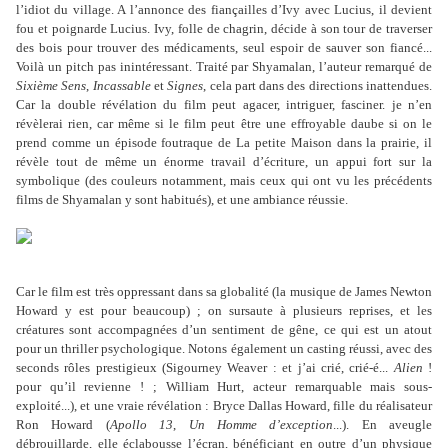
l’idiot du village. A l’annonce des fiançailles d’Ivy avec Lucius, il devient
fou et poignarde Lucius. Ivy, folle de chagrin, décide à son tour de traverser
des bois pour trouver des médicaments, seul espoir de sauver son fiancé...
Voilà un pitch pas inintéressant. Traité par Shyamalan, l’auteur remarqué de
Sixième Sens
,
Incassable
et
Signes
, cela part dans des directions inattendues.
Car la double révélation du film peut agacer, intriguer, fasciner. je n’en
révèlerai rien, car même si le film peut être une effroyable daube si on le
prend comme un épisode foutraque de La petite Maison dans la prairie, il
révèle tout de même un énorme travail d’écriture, un appui fort sur la
symbolique (des couleurs notamment, mais ceux qui ont vu les précédents
films de Shyamalan y sont habitués), et une ambiance réussie.
Car le film est très oppressant dans sa globalité (la musique de James Newton
Howard y est pour beaucoup) ; on sursaute à plusieurs reprises, et les
créatures sont accompagnées d’un sentiment de gêne, ce qui est un atout
pour un thriller psychologique. Notons également un casting réussi, avec des
seconds rôles prestigieux (Sigourney Weaver : et j’ai crié, crié-é...
Alien
!
pour qu’il revienne ! ; William Hurt, acteur remarquable mais sous-
exploité...), et une vraie révélation : Bryce Dallas Howard, fille du réalisateur
Ron Howard (
Apollo 13
,
Un Homme d’exception
...). En aveugle
débrouillarde, elle éclabousse l’écran, bénéficiant en outre d’un physique