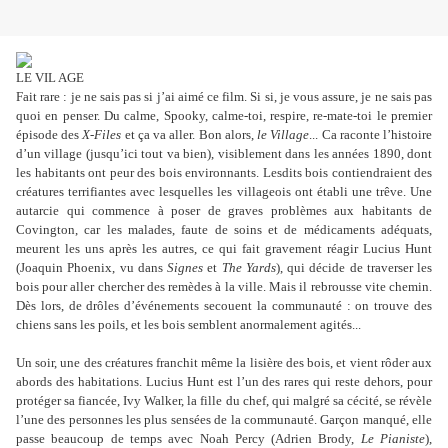
LE VIL AGE
Fait rare : je ne sais pas si j’ai aimé ce film. Si si, je vous assure, je ne sais pas
quoi en penser. Du calme, Spooky, calme-toi, respire, re-mate-toi le premier
épisode des
X-Files
et ça va aller. Bon alors,
le Village
... Ca raconte l’histoire
d’un village (jusqu’ici tout va bien), visiblement dans les années 1890, dont
les habitants ont peur des bois environnants. Lesdits bois contiendraient des
créatures terrifiantes avec lesquelles les villageois ont établi une trêve. Une
autarcie qui commence à poser de graves problèmes aux habitants de
Covington, car les malades, faute de soins et de médicaments adéquats,
meurent les uns après les autres, ce qui fait gravement réagir Lucius Hunt
(Joaquin Phoenix, vu dans
Signes
et
The Yards
), qui décide de traverser les
bois pour aller chercher des remèdes à la ville. Mais il rebrousse vite chemin.
Dès lors, de drôles d’événements secouent la communauté : on trouve des
chiens sans les poils, et les bois semblent anormalement agités...
Un soir, une des créatures franchit même la lisière des bois, et vient rôder aux
abords des habitations. Lucius Hunt est l’un des rares qui reste dehors, pour
protéger sa fiancée, Ivy Walker, la fille du chef, qui malgré sa cécité, se révèle
l’une des personnes les plus sensées de la communauté. Garçon manqué, elle
passe beaucoup de temps avec Noah Percy (Adrien Brody,
Le Pianiste
),