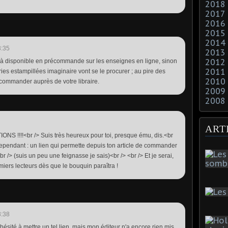
2018
2017
2016
2015
2014
3:35
2013
2012
déjà disponible en précommande sur les enseignes en ligne, sinon
2011
iries estampillées imaginaire vont se le procurer ; au pire des
2010
e commander auprès de votre libraire.
2009
2008
ART
IONS !!!!<br /> Suis très heureux pour toi, presque ému, dis.<br
ependant : un lien qui permette depuis ton article de commander
r /> (suis un peu une feignasse je sais)<br /> <br /> Et je serai,
miers lecteurs dès que le bouquin paraîtra !
3:38
i hésité à mettre un tel lien, mais mon éditeur n'a encore rien mis