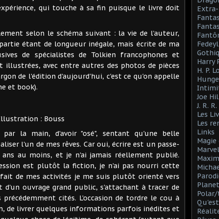
Drago
xpérience, qui touche à sa fin puisque le livre doit
Extra-
Fanta
Fantas
ement selon le schéma suivant : la vie de l’auteur,
Fantô
partie étant de longueur inégale, mais écrite de ma
Fedeyl
Gothi
lusives de spécialistes de Tolkien francophones et
Harry 
 illustrées, avec entre autres des photos de pièces
H. P. 
rgon de l'édition d'aujourd'hui, c'est ce qu'on appelle
Hunge
e et book).
Intimi
Joe Hil
J. R. R
Les Li
Illustration : Bouss
Les r
Links
s par la main, d'avoir "osé", sentant qu'une belle
Magie 
liser l'un de mes rêves. Car oui, écrire est un passe-
Marve
ans au moins, et je n'ai jamais réellement publié.
Maxim
ssion est plutôt la fiction, je n'ai pas nourri cette
Michae
Parodi
ait de mes activités je me suis plutôt orienté vers
Planet
agit d'un ouvrage grand public, s'attachant à tracer de
Polar/
s précédemment cités. L'occasion de tordre le cou à
Qu'est
n, de livrer quelques informations parfois inédites et
Réalit