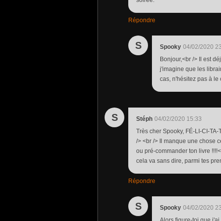
soirée.
Répondre
S
Spooky
04/02/2020 2
Bonjour,<br /> Il est 
j'imagine que les libra
cas, n'hésitez pas à l
S
Stéph
04/02/2020 15:33
Très cher Spooky, FÉ-LI-CI-TA-T
/> <br /> Il manque une chose c
ou pré-commander ton livre !!!!<b
cela va sans dire, parmi tes pre
Répondre
S
Spooky
04/02/2020 2
Alors figure-toi que j'a