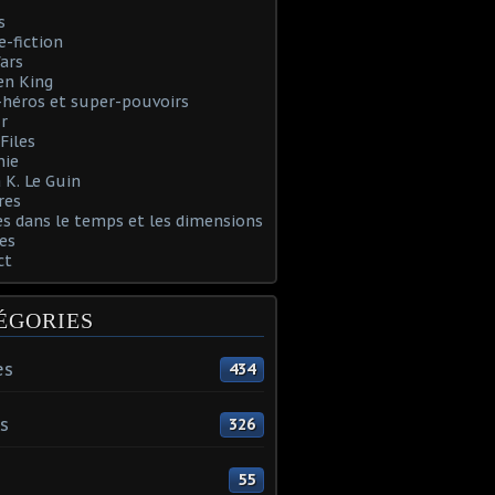
s
e-fiction
ars
en King
héros et super-pouvoirs
r
Files
nie
 K. Le Guin
res
s dans le temps et les dimensions
es
ct
ÉGORIES
es
434
s
326
55