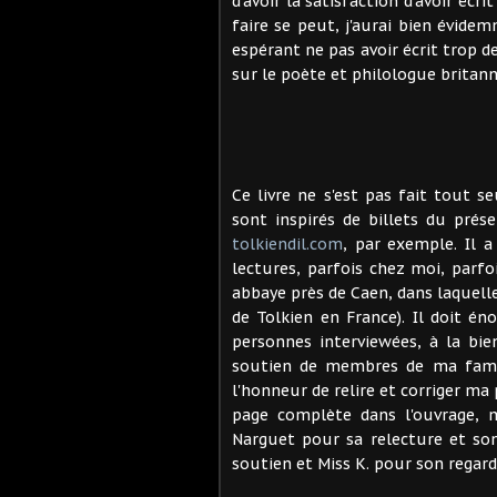
d'avoir la satisfaction d'avoir éc
faire se peut, j'aurai bien évide
espérant ne pas avoir écrit trop d
sur le poète et philologue britann
Ce livre ne s'est pas fait tout 
sont inspirés de billets du prés
tolkiendil.com
, par exemple. Il a
lectures, parfois chez moi, parf
abbaye près de Caen, dans laquelle
de Tolkien en France). Il doit é
personnes interviewées, à la bie
soutien de membres de ma famil
l'honneur de relire et corriger m
page complète dans l'ouvrage, m
Narguet pour sa relecture et son
soutien et Miss K. pour son regar