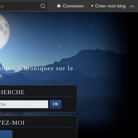
Connexion
+
Créer mon blog
nique. Chroniques sur le
s.
HERCHE
OK
VEZ-MOI