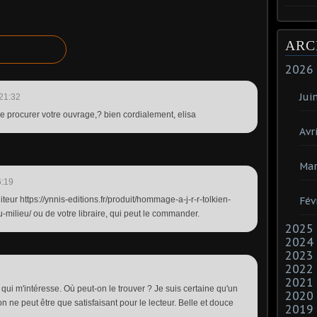
ARC
2026
Jui
21:32
e procurer votre ouvrage,? bien cordialement, elisa
Avri
Mar
6:19
iteur https://ynnis-editions.fr/produit/hommage-a-j-r-r-tolkien-
Fév
milieu/ ou de votre libraire, qui peut le commander.
2025
2024
2023
2022
2021
qui m'intéresse. Où peut-on le trouver ? Je suis certaine qu'un
2020
n ne peut être que satisfaisant pour le lecteur. Belle et douce
2019