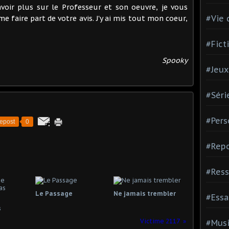
voir plus sur le Professeur et son oeuvre, je vous
#Vie 
me faire part de votre avis. J'y ai mis tout mon coeur,
#Fict
Spooky
#Jeux
#Séri
#Pers
epost
0
#Repo
#Ress
Le Passage
Ne jamais trembler
#Essa
s
Victime 2117
#Mus