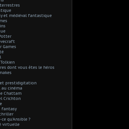
ns
terrestres
stique
y et médiéval fantastique
mes
ins
que
Potter
Lovecraft
r Games
té
l
. Tolkien
vres dont vous êtes le héros
emakes
et prestidigitation
l au cinéma
e Chattam
l Crichton
e
 fantasy
thriller
-ce qu'Ansible ?
é virtuelle