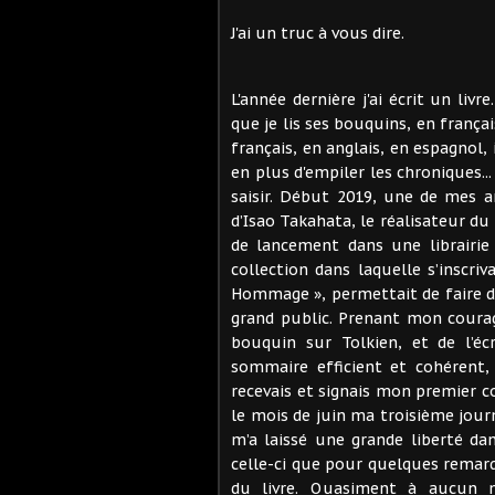
J'ai un truc à vous dire.
L'année dernière j'ai écrit un li
que je lis ses bouquins, en françai
français, en anglais, en espagnol, 
en plus d'empiler les chroniques...
saisir. Début 2019, une de mes a
d’Isao Takahata, le réalisateur du
de lancement dans une librairie p
collection dans laquelle s’inscriv
Hommage », permettait de faire dé
grand public. Prenant mon courage
bouquin sur Tolkien, et de l’é
sommaire efficient et cohérent, 
recevais et signais mon premier c
le mois de juin ma troisième jour
m’a laissé une grande liberté da
celle-ci que pour quelques remarq
du livre. Quasiment à aucun 