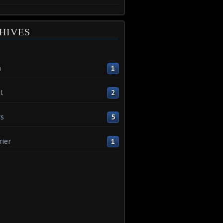
HIVES
n
1
l
2
s
5
rier
1