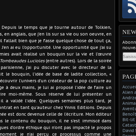
vre. Depuis le temps que je tourne autour de Tolkien,
NEW
s, en anglais, que j'en lis sur sa vie ou son oeuvre, en
il fallait bien que je fasse quelque chose de tout ça,
Abonne
 J'en ai eu l'opportunité. Une opportunité que j'ai su
nouvea
mies avait réalisé un bouquin sur la vie et l’œuvre
Email
Tombeaudes Lucioles
(entre autres). Lors de la soirée
arisienne, j’ai pu discuter avec le directeur de la
ait le bouquin, l’idée de base de ladite collection, «
PAG
couvrir l’univers d’un créateur de la pop culture au
Accuei
 à deux mains, je lui ai proposé l’idée de faire un
Alien 
crire moi-même. Sous réserve de lui présenter un
Andrz
il a validé l’idée. Quelques semaines plus tard, je
Anima
ontrat en tant qu’auteur chez Ynnis Editions. Depuis
Aventu
née est donc devenue celle de l’écriture. Mon éditeur
Benoît
Bit-li
ns le contenu du bouquin, il ne s’est immiscé dans
Catast
ues d’ordre éthique qui n’ont pas impacté le propos
David 
moment je n’ai perçu ce processus comme une