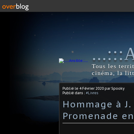
...::
Tous les terri
cinéma, la lit
Publié le
4 Février 2020
par Spooky
Publié dans :
#Livres
Hommage à J. R
Promenade en 