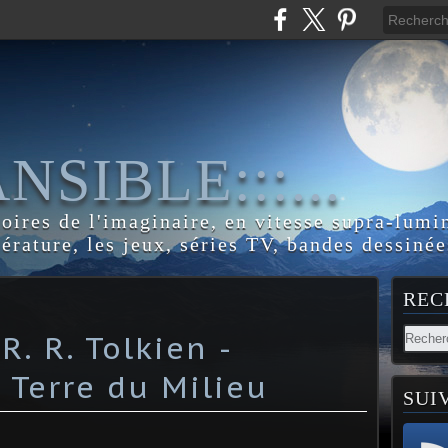
:ANSIBLE:::...
toires de l'imaginaire, en vitesse supra-lumi
térature, les jeux, séries TV, bandes dessinée
REC
. R. Tolkien -
Terre du Milieu
SUI