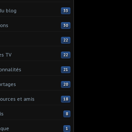
du blog
33
ions
30
22
es TV
22
onnalités
21
rtages
20
ources et amis
18
is
8
ique
1