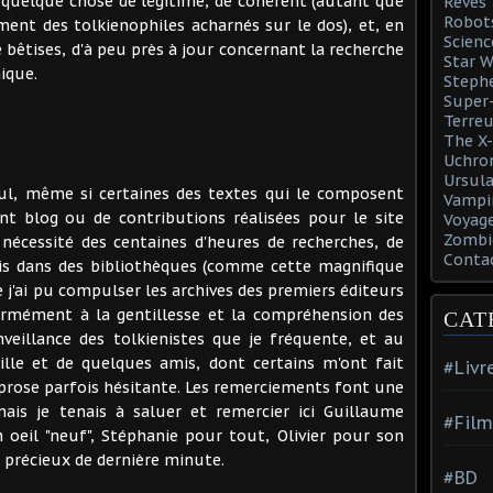
rit quelque chose de légitime, de cohérent (autant que
Rêves
Robot
mment des tolkienophiles acharnés sur le dos), et, en
Scienc
e bêtises, d'à peu près à jour concernant la recherche
Star W
ique.
Steph
Super-
Terreu
The X-
Uchro
Ursula
seul, même si certaines des textes qui le composent
Vampi
ent blog ou de contributions réalisées pour le site
Voyage
Zombi
 nécessité des centaines d'heures de recherches, de
Conta
ois dans des bibliothèques (comme cette magnifique
 j'ai pu compulser les archives des premiers éditeurs
normément à la gentillesse et la compréhension des
CAT
nveillance des tolkienistes que je fréquente, et au
le et de quelques amis, dont certains m'ont fait
#Livr
a prose parfois hésitante. Les remerciements font une
ais je tenais à saluer et remercier ici Guillaume
#Film
 oeil "neuf", Stéphanie pour tout, Olivier pour son
d précieux de dernière minute.
#BD