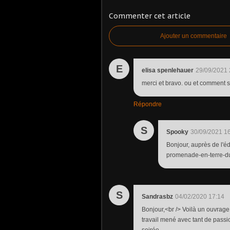
Commenter cet article
Ajouter un commentaire
E
elisa spenlehauer
29/09/2021 
merci et bravo. ou et comment s
Répondre
S
Spooky
30/09/2021 1
Bonjour, auprès de l'éd
promenade-en-terre-du-
S
Sandrasbz
04/02/2020 17:14
Bonjour,<br /> Voilà un ouvrage 
travail mené avec tant de passio