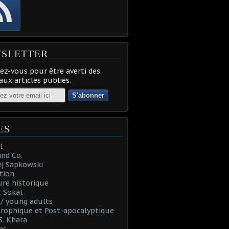
SLETTER
z-vous pour être averti des
ux articles publiés.
ES
l
and Co.
ej Sapkowski
tion
re historique
 Sokal
t / young adults
rophique et Post-apocalyptique
S. Khara