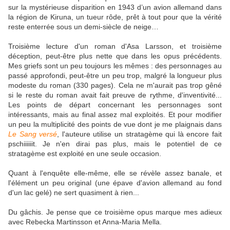
sur la mystérieuse disparition en 1943 d’un avion allemand dans
la région de Kiruna, un tueur rôde, prêt à tout pour que la vérité
reste enterrée sous un demi-siècle de neige…
Troisième lecture d'un roman d'Asa Larsson, et troisième
déception, peut-être plus nette que dans les opus précédents.
Mes griefs sont un peu toujours les mêmes : des personnages au
passé approfondi, peut-être un peu trop, malgré la longueur plus
modeste du roman (330 pages). Cela ne m'aurait pas trop gêné
si le reste du roman avait fait preuve de rythme, d'inventivité...
Les points de départ concernant les personnages sont
intéressants, mais au final assez mal exploités. Et pour modifier
un peu la multiplicité des points de vue dont je me plaignais dans
Le Sang versé
, l'auteure utilise un stratagème qui là encore fait
pschiiiiiit. Je n'en dirai pas plus, mais le potentiel de ce
stratagème est exploité en une seule occasion.
Quant à l'enquête elle-même, elle se révèle assez banale, et
l'élément un peu original (une épave d'avion allemand au fond
d'un lac gelé) ne sert quasiment à rien...
Du gâchis. Je pense que ce troisième opus marque mes adieux
avec Rebecka Martinsson et Anna-Maria Mella.