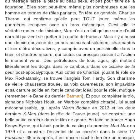
du métrage laisse la place au beau sexe, et pas pour faire de la
figuration. Elles sont peut-être même plus nombreuses que les
homme en termes de rôles parlants. En tête de gondole, Charlize
Theron, qui confirme qu'elle peut TOUT jouer, même les
guerrières craspecs avec un bras mécanique. C'est elle le
véritable moteur de l'histoire, Max n'est en fait qu'une sorte d'outil
narratif qui vient se greffer à la quête de Furiosa. Mais il y a aussi
une demie-douzaine de jeunes actrices absolument charmantes
et loin d'être décoratives, y compris avec un polichinelle dans le
tiroir, et d'autres encore, qui toutes ou presque passent à l'action
le moment venu. Des pétroleuses de tous âges, qui mettent
littéralement les doigts dans le cambouis dans ce
Salaire de la
peur
post-apocalyptique. Aux côtés de Charlize, jouant le rôle de
Max Rockatansky, se trouve l'anglais Tom Hardy. Son charisme
de vieille chaussette trouée, sa voix caverneuse, son impavidité
et sa carrure solide en font le candidat idéal pour le rôle, mutique
(remember le Bane du dernier
Batman
). Et pour compléter le trio,
signalons Nicholas Hoult, en Warboy complété chtarbé, lui aussi
méconnaissable, qui après
Warm Bodies
en 2013 et les deux
derniers
X-Men
(dans le rôle de Fauve jeune), se construit une
belle petite carrière dans le film de genre. En face se trouve Hugh
Keays-Byrne, qui faisait partie du casting du premier
Mad Max
en
1979 et a construit l'essentiel de sa carrière dans la série TV
Farscape
. 35 ans après, il est encore caché derrière un masque,