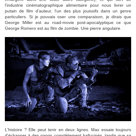
l'industrie cinématographique alimentaire pour nous livrer un
putain de film d'auteur, l'un des plus jouissifs dans un genre
particuliers. Si je pouvais oser une comparaison, je dirais que
George Miller est au road-movie post-apocalyptique ce que
George Romero est au film de zombie. Une pierre angulaire.
L'histoire ? Elle peut tenir en deux lignes. Max essaie toujours
d'échapper à des gangs complètement hallucinés, tandis que sa