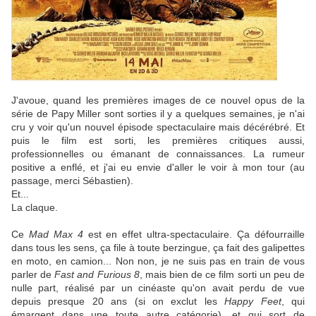
J'avoue, quand les premières images de ce nouvel opus de la
série de Papy Miller sont sorties il y a quelques semaines, je n'ai
cru y voir qu'un nouvel épisode spectaculaire mais décérébré. Et
puis le film est sorti, les premières critiques aussi,
professionnelles ou émanant de connaissances. La rumeur
positive a enflé, et j'ai eu envie d'aller le voir à mon tour (au
passage, merci Sébastien).
Et...
La claque.
Ce
Mad Max 4
est en effet ultra-spectaculaire. Ça défourraille
dans tous les sens, ça file à toute berzingue, ça fait des galipettes
en moto, en camion... Non non, je ne suis pas en train de vous
parler de
Fast and Furious 8
, mais bien de ce film sorti un peu de
nulle part, réalisé par un cinéaste qu'on avait perdu de vue
depuis presque 20 ans (si on exclut les
Happy Feet
, qui
émargent dans une toute autre catégorie), et qui sort de