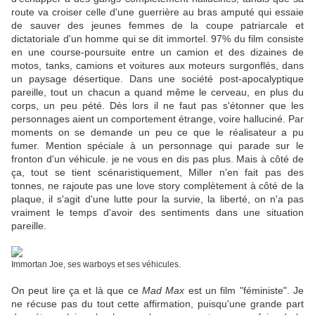
route va croiser celle d'une guerrière au bras amputé qui essaie
de sauver des jeunes femmes de la coupe patriarcale et
dictatoriale d'un homme qui se dit immortel. 97% du film consiste
en une course-poursuite entre un camion et des dizaines de
motos, tanks, camions et voitures aux moteurs surgonflés, dans
un paysage désertique. Dans une société post-apocalyptique
pareille, tout un chacun a quand même le cerveau, en plus du
corps, un peu pété. Dès lors il ne faut pas s'étonner que les
personnages aient un comportement étrange, voire halluciné. Par
moments on se demande un peu ce que le réalisateur a pu
fumer. Mention spéciale à un personnage qui parade sur le
fronton d'un véhicule. je ne vous en dis pas plus. Mais à côté de
ça, tout se tient scénaristiquement, Miller n'en fait pas des
tonnes, ne rajoute pas une love story complètement à côté de la
plaque, il s'agit d'une lutte pour la survie, la liberté, on n'a pas
vraiment le temps d'avoir des sentiments dans une situation
pareille.
Immortan Joe, ses warboys et ses véhicules.
On peut lire ça et là que ce
Mad Max
est un film "féministe". Je
ne récuse pas du tout cette affirmation, puisqu'une grande part