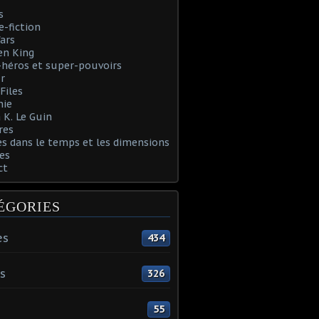
s
e-fiction
ars
en King
héros et super-pouvoirs
r
Files
nie
 K. Le Guin
res
s dans le temps et les dimensions
es
ct
ÉGORIES
es
434
s
326
55