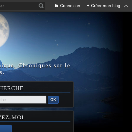
Connexion
+
Créer mon blog
nique. Chroniques sur le
s.
HERCHE
OK
VEZ-MOI