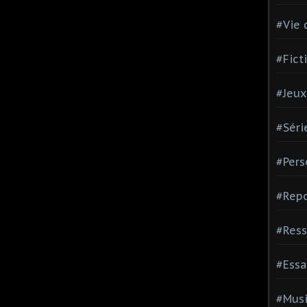
#Vie 
#Fict
#Jeux
#Séri
#Pers
#Repo
#Ress
#Essa
#Mus