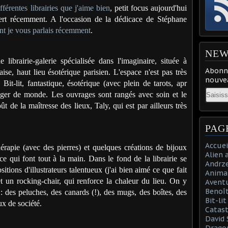
ifférentes librairies que j'aime bien
, petit focus aujourd'hui
ert récemment. A l'occasion de la dédicace de Stéphane
nt je vous parlais récemment
.
NEW
librairie-galerie spécialisée dans l'imaginaire, située à
Abonne
se, haut lieu ésotérique parisien. L'espace n'est pas très
nouvea
Bit-lit, fantastique, ésotérique (avec plein de tarots, apr
Email
anger de monde. Les ouvrages sont rangés avec soin et le
 de la maîtresse des lieux, Taly, qui est par ailleurs très
PAG
Accuei
hérapie (avec des pierres) et quelques créations de bijoux
Alien 
ce qui font tout à la main. Dans le fond de la librairie se
Andrz
sitions d'illustrateurs talentueux (j'ai bien aimé ce que fait
Anima
t un rocking-chair, qui renforce la chaleur du lieu. On y
Aventu
Benoît
 : des peluches, des canards (!), des mugs, des boîtes, des
Bit-li
ux de société.
Catast
David 