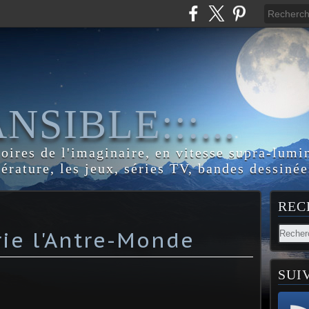
:ANSIBLE:::...
toires de l'imaginaire, en vitesse supra-lumi
térature, les jeux, séries TV, bandes dessinée
REC
rie l'Antre-Monde
SUI