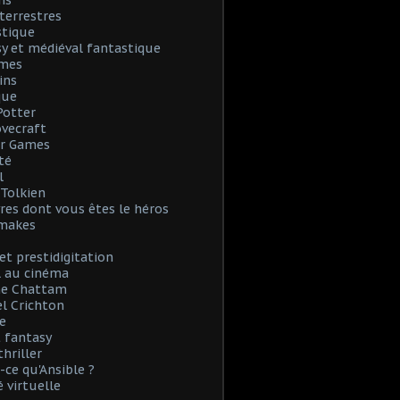
ns
terrestres
stique
y et médiéval fantastique
mes
ins
que
Potter
Lovecraft
r Games
té
l
. Tolkien
vres dont vous êtes le héros
emakes
et prestidigitation
l au cinéma
e Chattam
l Crichton
e
 fantasy
thriller
-ce qu'Ansible ?
é virtuelle