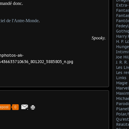
Drago
mmandé donc.
Extra-
Fanta
Fantas
ficiel de l'Antre-Monde
.
Fantô
Fedeyl
Gothi
Harry 
Spooky.
H. P. 
Hunge
Intimi
Joe Hil
J. R. R
Les Li
Les r
Links
Magie 
Marve
Maxim
Michae
Parodi
epost
0
Planet
Polar/
Qu'est
Réalit