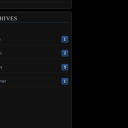
HIVES
n
1
l
2
s
5
rier
1