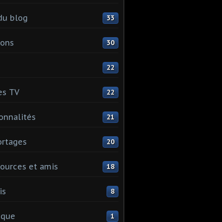
du blog
33
ions
30
22
es TV
22
onnalités
21
rtages
20
ources et amis
18
is
8
ique
1