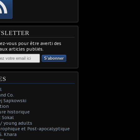
SLETTER
z-vous pour être averti des
ux articles publiés.
ES
l
and Co.
ej Sapkowski
tion
re historique
 Sokal
t / young adults
rophique et Post-apocalyptique
S. Khara