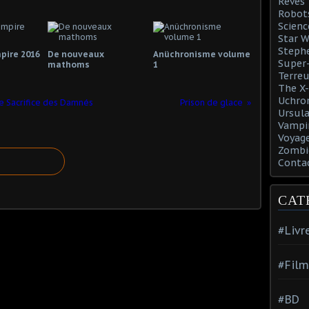
Rêves
Robot
Scienc
Star W
Steph
pire 2016
De nouveaux
Anüchronisme volume
Super-
mathoms
1
Terreu
The X-
Uchro
e Sacrifice des Damnés
Prison de glace
Ursula
Vampi
Voyage
Zombi
Conta
CAT
#Livr
#Film
#BD