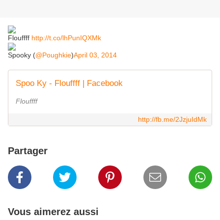
Flouffff
http://t.co/lhPunIQXMk
Spooky (
@Poughkie
)
April 03, 2014
Spoo Ky - Flouffff | Facebook
Flouffff
http://fb.me/2JzjuIdMk
Partager
Vous aimerez aussi