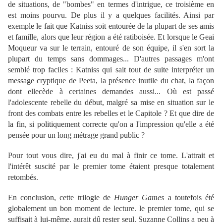
de situations, de "bombes" en termes d'intrigue, ce troisième en
est moins pourvu. De plus il y a quelques facilités. Ainsi par
exemple le fait que Katniss soit entourée de la plupart de ses amis
et famille, alors que leur région a été ratiboisée. Et lorsque le Geai
Moqueur va sur le terrain, entouré de son équipe, il s'en sort la
plupart du temps sans dommages... D'autres passages m'ont
semblé trop faciles : Katniss qui sait tout de suite interpréter un
message cryptique de Peeta, la présence inutile du chat, la façon
dont ellecède à certaines demandes aussi... Où est passé
l'adolescente rebelle du début, malgré sa mise en situation sur le
front des combats entre les rebelles et le Capitole ? Et que dire de
la fin, si politiquement correcte qu'on a l'impression qu'elle a été
pensée pour un long métrage grand public ?
Pour tout vous dire, j'ai eu du mal à finir ce tome. L'attrait et
l'intérêt suscité par le premier tome étaient presque totalement
retombés.
En conclusion, cette trilogie de
Hunger Games
a toutefois été
globalement un bon moment de lecture. le premier tome, qui se
suffisait à lui-même, aurait dû rester seul. Suzanne Collins a peu à