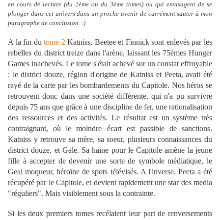
en cours de lecture (du 2ème ou du 3ème tomes) ou qui envisagent de se
plonger dans cet univers dans un proche avenir de carrément sauter à mon
paragraphe de conclusion. :)
A la fin du
tome 2
Katniss, Beetee et Finnick sont enlevés par les
rebelles du district treize dans l'arène, laissant les 75èmes Hunger
Games inachevés. Le tome s'était achevé sur un constat effroyable
: le district douze, région d'origine de Katniss et Peeta, avait été
rayé de la carte par les bombardements du Capitole. Nos héros se
retrouvent donc dans une société différente, qui n'a pu survivre
depuis 75 ans que grâce à une discipline de fer, une rationalisation
des ressources et des activités. Le résultat est un système très
contraignant, où le moindre écart est passible de sanctions.
Katniss y retrouve sa mère, sa soeur, plusieurs connaissances du
district douze, et Gale. Sa haine pour le Capitole amène la jeune
fille à accepter de devenir une sorte de symbole médiatique, le
Geai moqueur, héroïne de spots télévisés. A l'inverse, Peeta a été
récupéré par le Capitole, et devient rapidement une star des media
"réguliers". Mais visiblement sous la contrainte.
Si les deux premiers tomes recélaient leur part de renversements