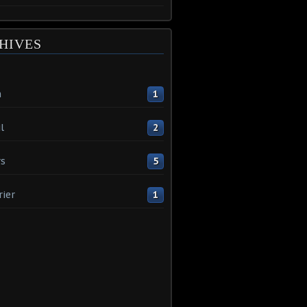
HIVES
n
1
l
2
s
5
rier
1