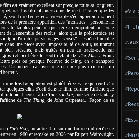
 film est vraiment excellent sur presque toute sa longueur.
y a quelques invraisemblances dans le récit. Etrange que les
#Vie 
rché, seul l'un d'entre eux tentera de s'échapper au moment
 lors de la première apparition des "monstres", personne ne
#Fict
 leurs tentacules pendant que ceux-ci emportent un jeune
t de l'ensemble des reclus, alors que la prédicatrice est
souligne l'un des personnages "sensés", l'espèce humaine
#Jeux
 dans une pièce avec l'impossibilité de sortir, ils finiront
t bien présents, mais traités un peu au tracto-pelle par
 gros (et peut-être le seul) défaut de
The Mist
: Frank
#Séri
 lettre près ou presque l'oeuvre de King, en a transposé
nces. Dommage, car avec une écriture plus maîtrisée, on
'horreur.
#Pers
r une fois l'adaptation est plutôt réussie, ce qui rend
The
#Repo
 quelques clins d'oeil dans le film, comme l'affiche que
ait fortement penser à
La Tour sombre
, une série de fantasy
l'affiche de
The Thing,
de John Carpenter... Façon de se
#Ress
#Essa
ec (
The
)
Fog
, un autre film sur une brume qui recèle de
arpenter en 1980 et remaké en 2006 par Rupert Wainwright.
#Mus