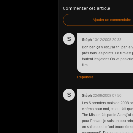
Commenter cet article
Ajouter un commentaire
S
Stéph
13/12/2008 20:33
Bon ben ça y est, j'ai fini par l
près tous les points. Le film est
foutent les jetons.On va pas c
film.
Répondre
S
Stéph
22/09/2008 07:50
Les 6 premiers mois de 2008 ont
cinéma pour moi, ce qui fait que
The Mist en fait partie.Alors j'
pour l'instant je suis un peu ref
en salle et qui m'ont énormément
récemment). Du coup maintenant 