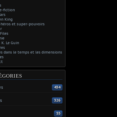
s
e-fiction
ars
en King
héros et super-pouvoirs
r
Files
nie
 K. Le Guin
res
s dans le temps et les dimensions
es
ct
ÉGORIES
es
434
s
326
55