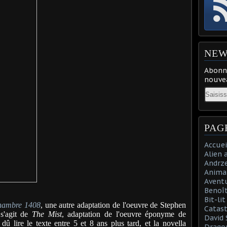
NEW
Abonne
nouvea
Email
PAG
Accuei
Alien 
Andrz
Anima
Aventu
Benoît
Bit-li
ambre 1408
, une autre adaptation de l'oeuvre de Stephen
Catast
 s'agit de
The Mist
, adaptation de l'oeuvre éponyme de
David 
dû lire le texte entre 5 et 8 ans plus tard, et la novella