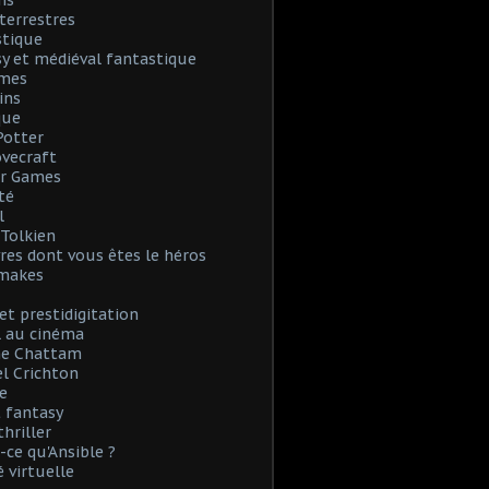
ns
terrestres
stique
y et médiéval fantastique
mes
ins
que
Potter
Lovecraft
r Games
té
l
. Tolkien
vres dont vous êtes le héros
emakes
et prestidigitation
l au cinéma
e Chattam
l Crichton
e
 fantasy
thriller
-ce qu'Ansible ?
é virtuelle