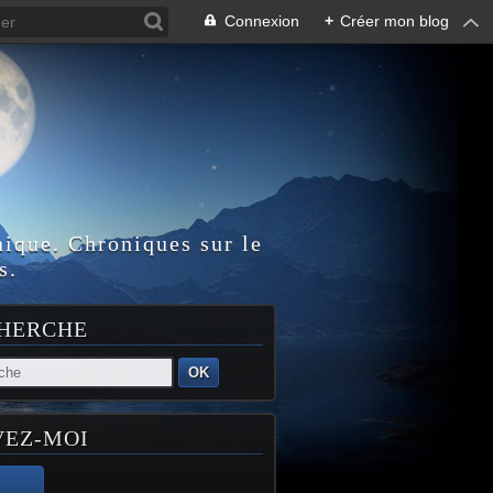
Connexion
+
Créer mon blog
nique. Chroniques sur le
s.
HERCHE
OK
VEZ-MOI