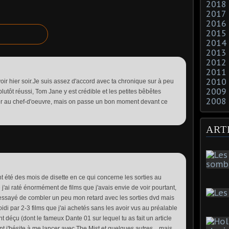
2018
2017
2016
2015
2014
2013
2012
2011
2010
e voir hier soir.Je suis assez d'accord avec ta chronique sur à peu
2009
 plutôt réussi, Tom Jane y est crédible et les petites bêbêtes
2008
rier au chef-d'oeuvre, mais on passe un bon moment devant ce
ART
 été des mois de disette en ce qui concerne les sorties au
 j'ai raté énormément de films que j'avais envie de voir pourtant,
ai essayé de combler un peu mon retard avec les sorties dvd mais
roidi par 2-3 films que j'ai achetés sans les avoir vus au préalable
 déçu (dont le fameux Dante 01 sur lequel tu as fait un article
j'hésite à me lancer avec The Mist et quelques autres... mais