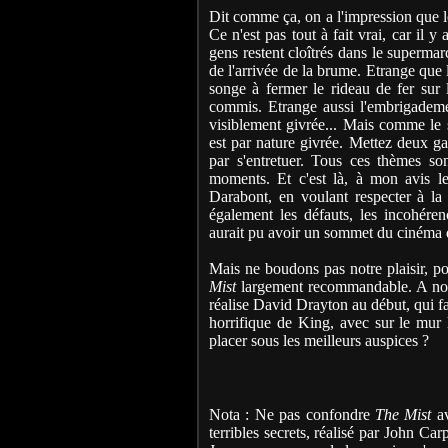
Dit comme ça, on a l'impression que le
Ce n'est pas tout à fait vrai, car il 
gens restent cloîtrés dans le superma
de l'arrivée de la brume. Etrange que
songe à fermer le rideau de fer sur
commis. Etrange aussi l'embrigademen
visiblement givrée... Mais comme le 
est par nature givrée. Mettez deux gars
par s'entretuer. Tous ces thèmes son
moments. Et c'est là, à mon avis le
Darabont, en voulant respecter à la
également les défauts, les incohére
aurait pu avoir un sommet du cinéma d
Mais ne boudons pas notre plaisir, pou
Mist
largement recommandable. A noter
réalise David Drayton au début, qui f
horrifique de King, avec sur le mur 
placer sous les meilleurs auspices ?
Nota : Ne pas confondre
The Mist
av
terribles secrets, réalisé par John C