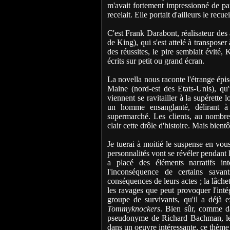
m'avait fortement impressionné de par
recelait. Elle portait d'ailleurs le rec
C'est Frank Darabont, réalisateur de
de King), qui s'est attelé à transposer
des réussites, le pire semblait évité,
écrits sur petit ou grand écran.
La novella nous raconte l'étrange épis
Maine (nord-est des Etats-Unis), qu
viennent se ravitailler à la supérette 
un homme ensanglanté, délirant à 
supermarché. Les clients, au nombre d
clair cette drôle d'histoire. Mais bient
Je tuerai à moitié le suspense en vous
personnalités vont se révéler pendant l
a placé des éléments narratifs in
l'inconséquence de certains savan
conséquences de leurs actes ; la lâchet
les ravages que peut provoquer l'inté
groupe de survivants, qu'il a déjà 
Tommyknockers
. Bien sûr, comme da
pseudonyme de Richard Bachman, le 
dans un oeuvre intéressante, ce thème 