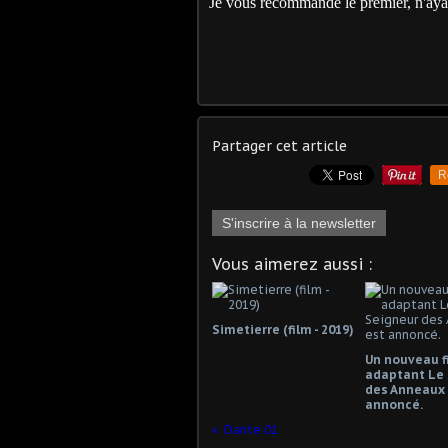
Je vous recommande le premier, n'aya
Partager cet article
R
S'inscrire à la newsletter
Vous aimerez aussi :
Simetierre (film - 2019)
Un nouveau f
adaptant Le 
des Anneaux 
annoncé.
Dante 01