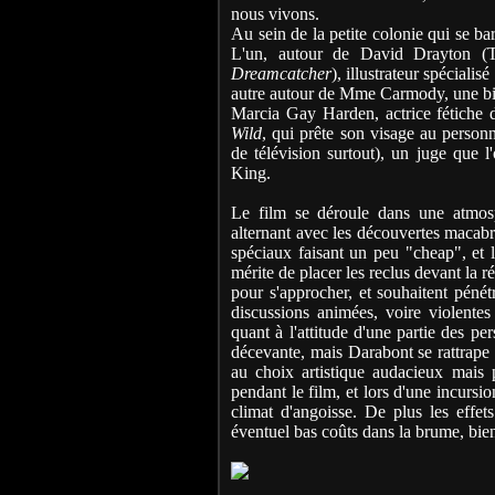
nous vivons.
Au sein de la petite colonie qui se b
L'un, autour de David Drayton (Th
Dreamcatcher
), illustrateur spécialis
autre autour de Mme Carmody, une big
Marcia Gay Harden, actrice fétiche
Wild
, qui prête son visage au person
de télévision surtout), un juge que 
King.
Le film se déroule dans une atmosph
alternant avec les découvertes macabre
spéciaux faisant un peu "cheap", et 
mérite de placer les reclus devant la r
pour s'approcher, et souhaitent pénétr
discussions animées, voire violentes 
quant à l'attitude d'une partie des pe
décevante, mais Darabont se rattrape t
au choix artistique audacieux mais 
pendant le film, et lors d'une incursio
climat d'angoisse. De plus les effet
éventuel bas coûts dans la brume, bien