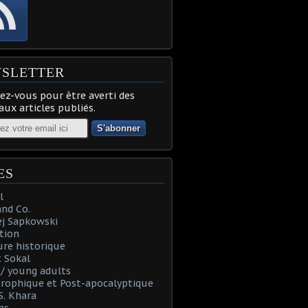
SLETTER
z-vous pour être averti des
ux articles publiés.
ES
l
and Co.
ej Sapkowski
tion
re historique
 Sokal
t / young adults
rophique et Post-apocalyptique
S. Khara