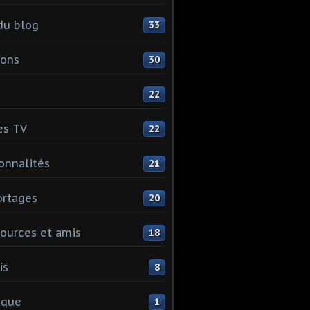
du blog
33
ions
30
22
es TV
22
onnalités
21
rtages
20
ources et amis
18
is
8
ique
1