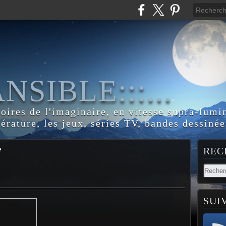
:ANSIBLE:::...
toires de l'imaginaire, en vitesse supra-lumi
térature, les jeux, séries TV, bandes dessinée
e
REC
SUI