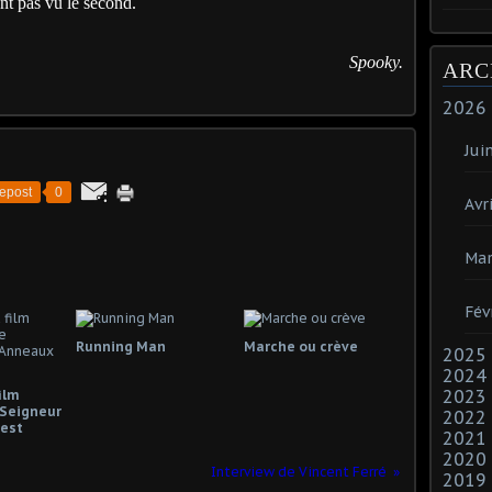
nt pas vu le second.
Spooky.
ARC
2026
Jui
epost
0
Avri
Mar
Fév
Running Man
Marche ou crève
2025
2024
2023
ilm
Seigneur
2022
est
2021
2020
Interview de Vincent Ferré
2019