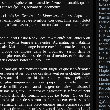
Drago
 son atmosphère, mais aussi les éléments narratifs qu'elle
Extra-
ueil sur ses épaules, servant de locomotive.
Fanta
Fantas
s acclamés
Les Evadés
et
La Ligne verte
(autres adaptations
Fantô
 à l'écran cette oeuvre symbole. Ces deux films étant plutôt
Fedeyl
 King n'étant pas toujours heureux dans le sort donné à ses
Gothi
Harry 
H. P. 
ode que vit Castle Rock, localité -inventée par l'auteur- du
Hunge
'une violente tempête a ravagée. Au matin, les habitants
Intimi
locale. Mais une étrange brume envahit bientôt les lieux, et
Joe Hil
propos de choses dans le brouillard, surgit dans le
J. R. R
e plusieurs dizaines, décident d'attendre, et de tirer au
Les Li
ôt des choses sortent du brouillard...
Les r
Links
 disant que des monstres vont surgir, et que les véritables
Magie 
es heures et les jours où ces gens vont rester cloîtrés. King
Marve
téressants dans son histoire ; on y trouve pêle-mêle
Maxim
ts, plus empressés à faire joujou qu'à réfléchir aux
Michae
é des militaires, mais aussi des gens ordinaires ; mais aussi
Parodi
grisme religieux. On retrouve également le thème du petit
Planet
exploité dans des romans tels que
Le Fléau,
Ca
ou
Les
Polar/
ns la plupart de ses romans, hormis ceux écrits sous le
Qu'est
surnaturel tient une place énorme, mais comme souvent
Réalit
permet de rebondir sur les travers de la société dans lequel