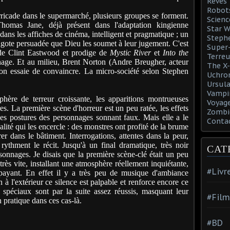
Rêves
Robot
arricade dans le supermarché, plusieurs groupes se forment.
Scienc
omas Jane, déjà présent dans l'adaptation kingienne
Star W
é dans les affiches de cinéma, intelligent et pragmatique ; un
Steph
ote persuadée que Dieu les soumet à leur jugement. C'est
Super-
 de Clint Eastwood et prodige de
Mystic River
et
Into the
Terreu
nage. Et au milieu, Brent Norton (Andre Breugher, acteur
The X-
l'on essaie de convaincre. La micro-société selon Stephen
Uchro
Ursula
Vampi
ère de terreur croissante, les apparitions montrueuses
Voyage
s. La première scène d'horreur est un peu ratée, les effets
Zombi
les postures des personnages sonnant faux. Mais elle a le
Conta
éalité qui les encercle : des monstres ont profité de la brume
er dans le bâtiment. Interrogations, attentes dans la peur,
rythment le récit. Jusqu'à un final dramatique, très noir
CAT
rsonnages. Je disais que la première scène-clé était un peu
rès vite, installant une atmosphère réellement inquiétante,
#Livr
payant. En effet il y a très peu de musique d'ambiance
n à l'extérieur ce silence est palpable et renforce encore ce
s spéciaux sont par la suite assez réussis, masquant leur
#Film
 pratique dans ces cas-là.
#BD