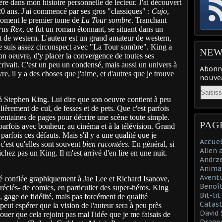
ère dans mon histoire personnelle de lecteur. J'ai découvert
20 ans. J'ai commencé par ses gros "classiques" :
Cujo
,
 moment le premier tome de
La Tour sombre
. Tranchant
rus Rex
, ce fut un roman étonnant, se situant dans un
et de western. L'auteur est un grand amateur de western,
 je suis assez circonspect avec "La Tour sombre". King a
NEW
son oeuvre, d'y placer la convergence de toutes ses
 écrivait. C'est un peu un condensé, mais aussi un univers à
Abonne
e, il y a des choses que j'aime, et d'autres que je trouve
nouvea
Email
à Stephen King. Lui dire que son oeuvre contient à peu
lièrement de cul, de fesses et de pets. Que c'est parfois
s centaines de pages pour décrire une scène toute simple.
PAG
parfois avec bonheur, au cinéma et à la télévision. Grand
parfois ces défauts. Mais s'il y a une qualité que je
Accuei
 c'est qu'elles sont souvent
bien racontées
. En général, si
Alien 
hez pas un King. Il m'est arrivé d'en lire en une nuit.
Andrz
Anima
Aventu
é confiée graphiquement à Jae Lee et Richard Isanove,
Benoît
réciés- de comics, en particulier des super-héros. King
Bit-li
, gage de fidélité, mais pas forcément de qualité
Catast
 peut espérer que la vision de l'auteur sera à peu près
David 
ouer que cela rejoint pas mal l'idée que je me faisais de