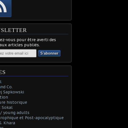
SLETTER
z-vous pour être averti des
ux articles publiés.
ES
l
and Co.
ej Sapkowski
tion
re historique
 Sokal
t / young adults
rophique et Post-apocalyptique
S. Khara