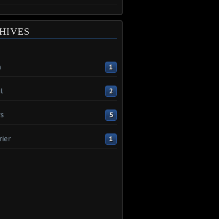
HIVES
n
1
l
2
s
5
rier
1