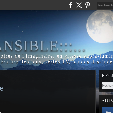
:ANSIBLE:::...
toires de l'imaginaire, en vitesse supra-lumi
térature, les jeux, séries TV, bandes dessinée
REC
e
SUI