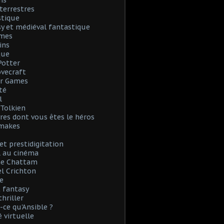
ns
terrestres
stique
y et médiéval fantastique
mes
ins
que
Potter
Lovecraft
r Games
té
l
. Tolkien
vres dont vous êtes le héros
emakes
et prestidigitation
l au cinéma
e Chattam
l Crichton
e
 fantasy
thriller
-ce qu'Ansible ?
é virtuelle