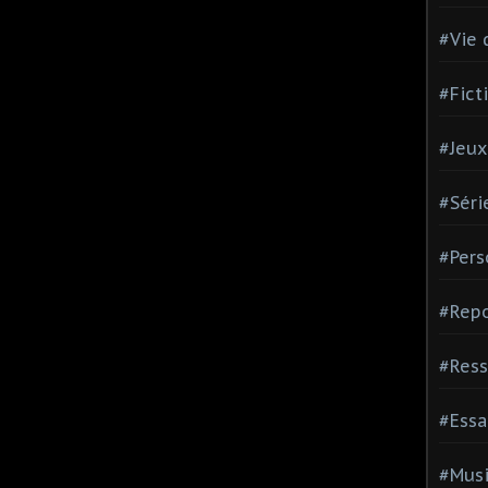
#Vie 
#Fict
#Jeux
#Séri
#Pers
#Repo
#Ress
#Essa
#Mus