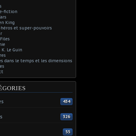
s
e-fiction
ars
en King
héros et super-pouvoirs
r
Files
nie
 K. Le Guin
res
s dans le temps et les dimensions
es
ct
ÉGORIES
es
434
s
326
55