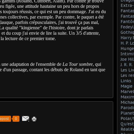
Drago
es gamins (Roland, Cuthbert, Alain). Par contre je trouve
Extra-
peu figée, une attitude hautaine un peu hors de propos
Fanta
as toujours réussis, ce qui est un peu dommage. J'ai eu du
Fantas
es collectives, par exemple. Par contre, le paquet a été
Fantô
lauque, parfois crépusculaires, j'ai trouvé ça pas mal,
Fedeyl
 qualité "kingienne" de l'histoire, dont je parlais
Gothi
t du coup j'ai envie de lire la suite. Un 3/5 d'attente,
Harry 
 la lecture de ce premier tome.
H. P. 
Hunge
Intimi
Joe Hil
as une adaptation de l'ensemble de
La Tour sombre
, qui
J. R. R
 d'un passage, contant les débuts de Roland en tant que
Les Li
Les r
Links
Magie 
Marve
Maxim
Michae
Parodi
Planet
Polar/
epost
0
Qu'est
Réalit