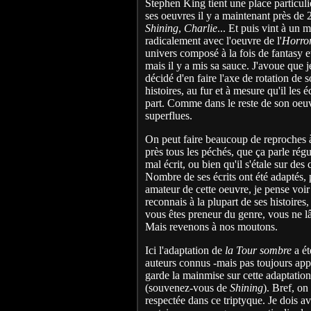
Stephen King tient une place particuli
ses oeuvres il y a maintenant près de 
Shining
,
Charlie
... Et puis vint à un
radicalement avec l'oeuvre de l'
Horro
univers composé à la fois de fantasy 
mais il y a mis sa sauce. J'avoue que
décidé d'en faire l'axe de rotation de 
histoires, au fur et à mesure qu'il les
part. Comme dans le reste de son oeuvr
superflues.
On peut faire beaucoup de reproches 
près tous les péchés, que ça parle régu
mal écrit, ou bien qu'il s'étale sur de
Nombre de ses écrits ont été adaptés, 
amateur de cette oeuvre, je pense voir 
reconnais à la plupart de ses histoires,
vous êtes preneur du genre, vous ne lâc
Mais revenons à nos moutons.
Ici l'adaptation de
la Tour sombre
a ét
auteurs connus -mais pas toujours app
garde la mainmise sur cette adaptation
(souvenez-vous de
Shining
). Bref, on
respectée dans ce triptyque. Je dois av