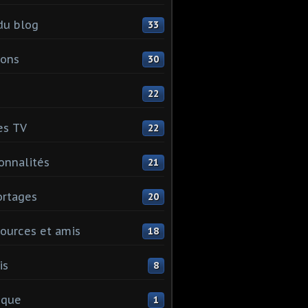
du blog
33
ions
30
22
es TV
22
onnalités
21
rtages
20
ources et amis
18
is
8
ique
1