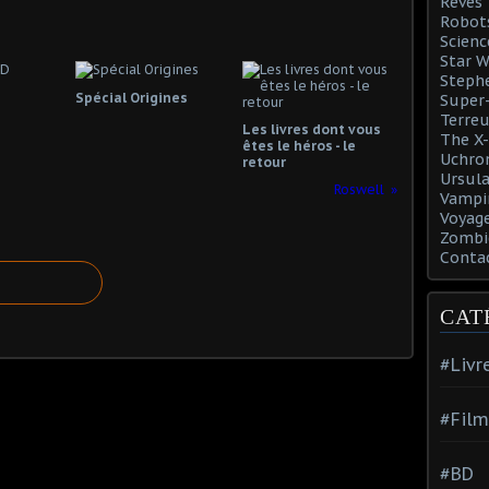
Rêves
Robot
Scienc
Star W
Steph
Spécial Origines
Super-
Terreu
Les livres dont vous
The X-
êtes le héros - le
Uchro
retour
Ursula
Roswell
Vampi
Voyage
Zombi
Conta
CAT
#Livr
#Film
#BD