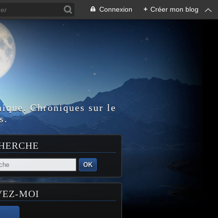
Connexion
+
Créer mon blog
nique. Chroniques sur le
s.
HERCHE
OK
VEZ-MOI