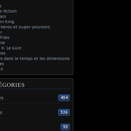
s
e-fiction
ars
en King
héros et super-pouvoirs
r
Files
nie
 K. Le Guin
res
s dans le temps et les dimensions
es
ct
ÉGORIES
es
434
s
326
55