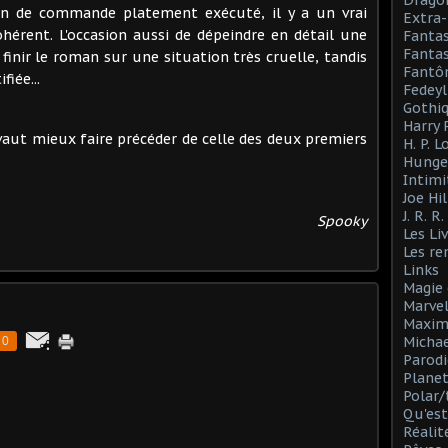
Drago
an de commande platement exécuté, il y a un vrai
Extra-
hérent. L'occasion aussi de dépeindre en détail une
Fanta
Fantas
 finir le roman sur une situation très cruelle, tandis
Fantô
fiée...
Fedeyl
Gothi
Harry 
aut mieux faire précéder de celle des deux premiers
H. P. 
Hunge
Intimi
Joe Hil
J. R. R
Spooky
Les Li
Les r
Links
Magie 
Marve
Maxim
Michae
0
Parodi
Planet
Polar/
Qu'est
Réalit