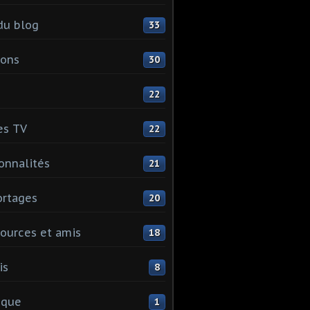
du blog
33
ions
30
22
es TV
22
onnalités
21
rtages
20
ources et amis
18
is
8
ique
1