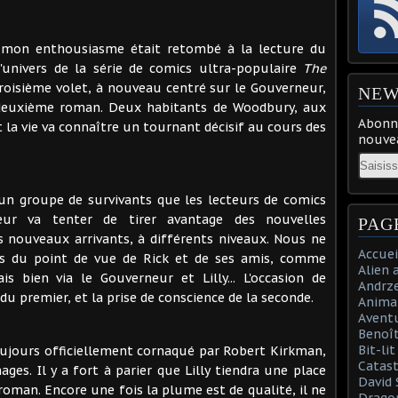
 mon enthousiasme était retombé à la lecture du
univers de la série de comics ultra-populaire
The
 troisième volet, à nouveau centré sur le Gouverneur,
NEW
u deuxième roman. Deux habitants de Woodbury, aux
Abonne
t la vie va connaître un tournant décisif au cours des
nouvea
Email
 un groupe de survivants que les lecteurs de comics
neur va tenter de tirer avantage des nouvelles
PAG
s nouveaux arrivants, à différents niveaux. Nous ne
Accuei
s du point de vue de Rick et de ses amis, comme
Alien 
is bien via le Gouverneur et Lilly... L'occasion de
Andrz
du premier, et la prise de conscience de la seconde.
Anima
Aventu
Benoît
Bit-li
oujours officiellement cornaqué par Robert Kirkman,
Catast
ges. Il y a fort à parier que Lilly tiendra une place
David 
roman. Encore une fois la plume est de qualité, il ne