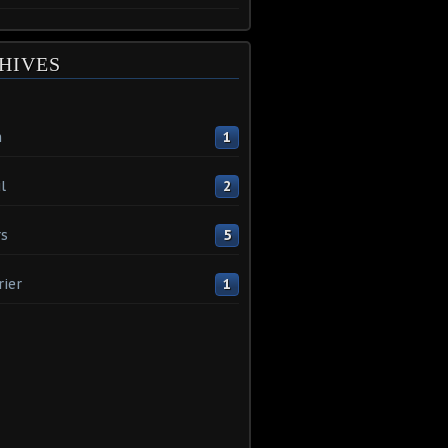
HIVES
n
1
l
2
s
5
rier
1