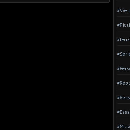
#Vie 
#Fict
#Jeux
#Séri
#Pers
#Repo
#Ress
#Essa
#Mus