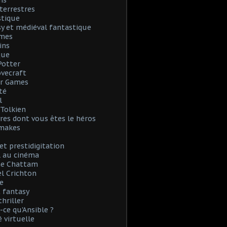
ns
terrestres
stique
y et médiéval fantastique
mes
ins
que
Potter
Lovecraft
r Games
té
l
. Tolkien
vres dont vous êtes le héros
emakes
et prestidigitation
l au cinéma
e Chattam
l Crichton
e
 fantasy
thriller
-ce qu'Ansible ?
é virtuelle