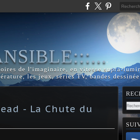
:ANSIBLE:::...
toires de l'imaginaire, en vitesse supra-lumi
térature, les jeux, séries TV, bandes dessinée
REC
ead - La Chute du
SUI