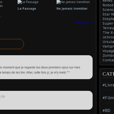
Rêves
Robot
Le Passage
Ne jamais trembler
Scienc
Star W
s
Steph
Dragons 2
Super-
Terreu
The X-
Uchro
Ursula
Vampi
Voyage
Zombi
Conta
it un moment que je regarde les deux premiers opus sur mes
temps de les lire. Aller, cette fois çi, je m'y mets ^^
CAT
#Livr
6:59
#Film
#BD