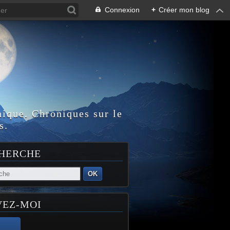
Connexion
+
Créer mon blog
nique. Chroniques sur le
s.
HERCHE
OK
VEZ-MOI