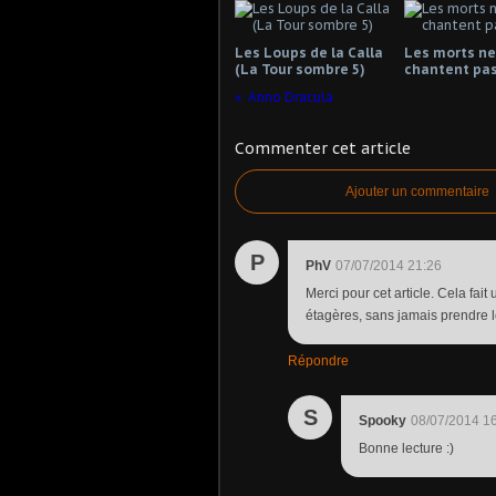
Les Loups de la Calla
Les morts ne
(La Tour sombre 5)
chantent pa
Anno Dracula
Commenter cet article
Ajouter un commentaire
P
PhV
07/07/2014 21:26
Merci pour cet article. Cela fa
étagères, sans jamais prendre le 
Répondre
S
Spooky
08/07/2014 1
Bonne lecture :)