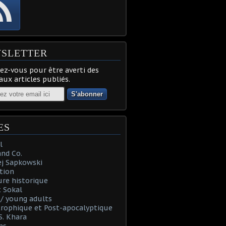
SLETTER
z-vous pour être averti des
ux articles publiés.
ES
l
and Co.
ej Sapkowski
tion
re historique
 Sokal
t / young adults
rophique et Post-apocalyptique
S. Khara